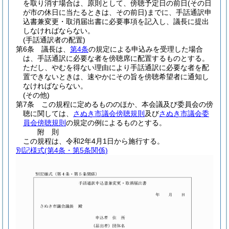
を取り消す場合は、原則として、傍聴予定日の前日
(その日
が市の休日に当たるときは、その前日)
までに、手話通訳申
込書兼変更・取消届出書に必要事項を記入し、議長に提出
しなければならない。
(手話通訳者の配置)
第6条
議長は、
第4条
の規定による申込みを受理した場合
は、手話通訳に必要な者を傍聴席に配置するものとする。
ただし、やむを得ない理由により手話通訳に必要な者を配
置できないときは、速やかにその旨を傍聴希望者に通知し
なければならない。
(その他)
第7条
この規程に定めるもののほか、本会議及び委員会の傍
聴に関しては、
さぬき市議会傍聴規則
及び
さぬき市議会委
員会傍聴規則
の規定の例によるものとする。
附
則
この規程は、令和2年4月1日から施行する。
別記様式
(第4条・第5条関係)