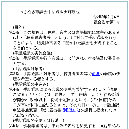
○さぬき市議会手話通訳実施規程
令和2年2月4日
議会告示第1号
(目的)
第1条
この規程は、聴覚、音声又は言語機能に障害のある者
(以下「聴覚障害者等」という。)
に対して手話通訳を行う
ことにより、聴覚障害者等に開かれた議会を実現すること
を目的とする。
(手話通訳の実施会議)
第2条
手話通訳を行う会議は、公開される本会議及び委員会
とする。
(手話通訳対象者)
第3条
手話通訳の対象者は、聴覚障害者等で
前条
の会議の傍
聴を希望する者とする。
(手話通訳の申込み)
第4条
手話通訳による会議の傍聴を希望する者
(以下「傍聴
希望者」という。)
は、原則として、傍聴しようとする会議
が開かれる日
(以下「傍聴予定日」という。)
の8日前
(その
日が市の休日に当たるときは、その前日)
までに、手話通訳
申込書兼変更・取消届出書
(
別記様式
)
を議長に提出しなけ
ればならない。
(手話通訳の変更又は取消し)
第5条
傍聴希望者は、申込みの内容を変更する、又は申込み