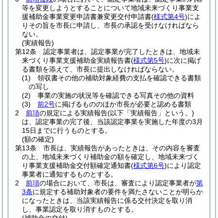
等を変更しようとすることについて地域未来づくり事業支
援補助金事業変更申請書兼変更交付申請書
(
様式第4号
)
によ
りその旨を市長に申請し、市長の承認を受けなければなら
ない。
(実績報告)
第12条
認定事業者は、認定事業が完了したときは、地域未
来づくり事業支援補助金実績報告書
(
様式第5号
)
に次に掲げ
る書類を添えて、市長に提出しなければならない。
(1)
領収書その他の補助対象経費の支払を確認できる書類
の写し
(2)
事業の実施の状況等を確認できる写真その他の資料
(3)
前2号
に掲げるもののほか市長が必要と認める書類
2
前項
の規定による実績報告
(以下「実績報告」という。)
は、認定事業の完了後、当該認定事業を実施した年度の3月
15日までに行うものとする。
(額の確定)
第13条
市長は、実績報告があったときは、その内容を審査
の上、地域未来づくり補助金の額を確定し、地域未来づく
り事業支援補助金交付額確定通知書
(
様式第6号
)
により認定
事業者に通知するものとする。
2
前項
の場合において、市長は、審査により認定事業者が
第
3条
に規定する補助対象者の要件を満たさないことが明らか
になったときは、当該実績報告に係る交付決定を取り消
し、事業認定を取り消すものとする。