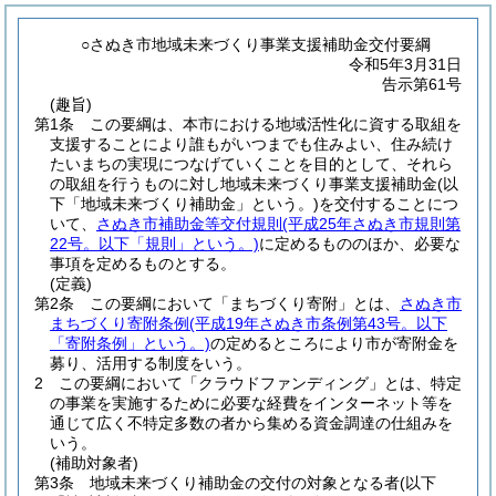
○さぬき市地域未来づくり事業支援補助金交付要綱
令和5年3月31日
告示第61号
(趣旨)
第1条
この要綱は、本市における地域活性化に資する取組を
支援することにより誰もがいつまでも住みよい、住み続け
たいまちの実現につなげていくことを目的として、それら
の取組を行うものに対し地域未来づくり事業支援補助金
(以
下「地域未来づくり補助金」という。)
を交付することにつ
いて、
さぬき市補助金等交付規則
(平成25年さぬき市規則第
22号。以下「規則」という。)
に定めるもののほか、必要な
事項を定めるものとする。
(定義)
第2条
この要綱において「まちづくり寄附」とは、
さぬき市
まちづくり寄附条例
(平成19年さぬき市条例第43号。以下
「寄附条例」という。)
の定めるところにより市が寄附金を
募り、活用する制度をいう。
2
この要綱において「クラウドファンディング」とは、特定
の事業を実施するために必要な経費をインターネット等を
通じて広く不特定多数の者から集める資金調達の仕組みを
いう。
(補助対象者)
第3条
地域未来づくり補助金の交付の対象となる者
(以下