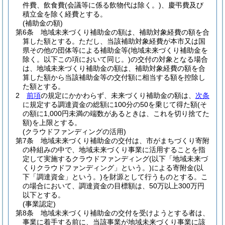
件費、飲食費
(会議等に係る飲物代は除く。)
、慶弔費及び
積立金を除く経費とする。
(補助金の額)
第6条
地域未来づくり補助金の額は、補助対象経費の額を合
算した額とする。
ただし、当該補助対象経費が本市又は国
県その他の団体等による補助金等
(地域未来づくり補助金を
除く。以下この項において同じ。)
の交付の対象となる場合
は、地域未来づくり補助金の額は、補助対象経費の額を合
算した額から当該補助金等の交付額に相当する額を控除し
た額とする。
2
前項
の規定にかかわらず、未来づくり補助金の額は、
次条
に規定する調達資金の総額に100分の50を乗じて得た額
(そ
の額に1,000円未満の端数があるときは、これを切り捨てた
額)
を上限とする。
(クラウドファンディングの活用)
第7条
地域未来づくり補助金の交付は、市がまちづくり寄附
の枠組みの中で、地域未来づくり事業に活用することを指
定して実施するクラウドファンディング
(以下「地域未来づ
くりクラウドファンディング」という。)
による寄附金
(以
下「調達資金」という。)
を財源として行うものとする。
こ
の場合において、調達資金の目標額は、50万以上300万円
以下とする。
(事業認定)
第8条
地域未来づくり補助金の交付を受けようとする者は、
事業に着手する前に、当該事業が地域未来づくり事業に該