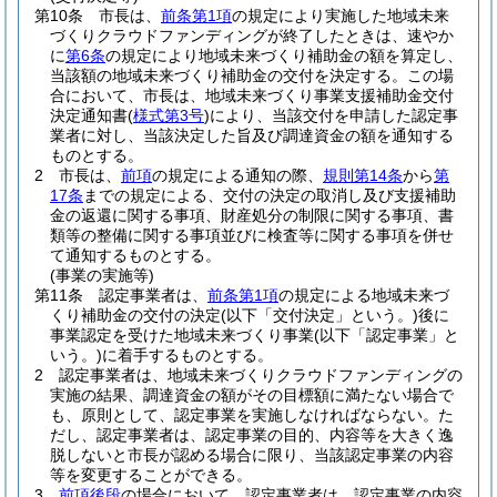
第10条
市長は、
前条第1項
の規定により実施した地域未来
づくりクラウドファンディングが終了したときは、速やか
に
第6条
の規定により地域未来づくり補助金の額を算定し、
当該額の地域未来づくり補助金の交付を決定する。
この場
合において、市長は、地域未来づくり事業支援補助金交付
決定通知書
(
様式第3号
)
により、当該交付を申請した認定事
業者に対し、当該決定した旨及び調達資金の額を通知する
ものとする。
2
市長は、
前項
の規定による通知の際、
規則第14条
から
第
17条
までの規定による、交付の決定の取消し及び支援補助
金の返還に関する事項、財産処分の制限に関する事項、書
類等の整備に関する事項並びに検査等に関する事項を併せ
て通知するものとする。
(事業の実施等)
第11条
認定事業者は、
前条第1項
の規定による地域未来づ
くり補助金の交付の決定
(以下「交付決定」という。)
後に
事業認定を受けた地域未来づくり事業
(以下「認定事業」と
いう。)
に着手するものとする。
2
認定事業者は、地域未来づくりクラウドファンディングの
実施の結果、調達資金の額がその目標額に満たない場合で
も、原則として、認定事業を実施しなければならない。
た
だし、認定事業者は、認定事業の目的、内容等を大きく逸
脱しないと市長が認める場合に限り、当該認定事業の内容
等を変更することができる。
3
前項後段
の場合において、認定事業者は、認定事業の内容