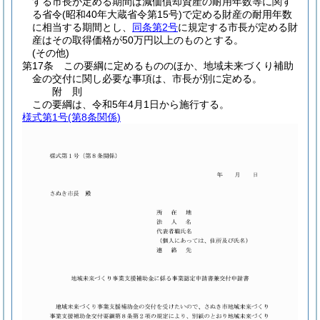
する市長が定める期間は減価償却資産の耐用年数等に関す
る省令
(昭和40年大蔵省令第15号)
で定める財産の耐用年数
に相当する期間とし、
同条第2号
に規定する市長が定める財
産はその取得価格が50万円以上のものとする。
(その他)
第17条
この要綱に定めるもののほか、地域未来づくり補助
金の交付に関し必要な事項は、市長が別に定める。
附
則
この要綱は、令和5年4月1日から施行する。
様式第1号
(第8条関係)