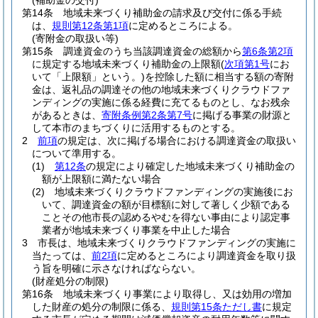
(補助金の交付)
第14条
地域未来づくり補助金の請求及び交付に係る手続
は、
規則第12条第1項
に定めるところによる。
(寄附金の取扱い等)
第15条
調達資金のうち当該調達資金の総額から
第6条第2項
に規定する地域未来づくり補助金の上限額
(
次項第1号
にお
いて「上限額」という。)
を控除した額に相当する額の寄附
金は、返礼品の調達その他の地域未来づくりクラウドファ
ンディングの実施に係る経費に充てるものとし、なお残余
があるときは、
寄附条例第2条第7号
に掲げる事業の財源と
して本市のまちづくりに活用するものとする。
2
前項
の規定は、次に掲げる場合における調達資金の取扱い
について準用する。
(1)
第12条
の規定により確定した地域未来づくり補助金の
額が上限額に満たない場合
(2)
地域未来づくりクラウドファンディングの実施後にお
いて、調達資金の額が目標額に対して著しく少額である
ことその他市長の認めるやむを得ない事由により認定事
業者が地域未来づくり事業を中止した場合
3
市長は、地域未来づくりクラウドファンディングの実施に
当たっては、
前2項
に定めるところにより調達資金を取り扱
う旨を明確に示さなければならない。
(財産処分の制限)
第16条
地域未来づくり事業により取得し、又は効用の増加
した財産の処分の制限に係る、
規則第15条ただし書
に規定