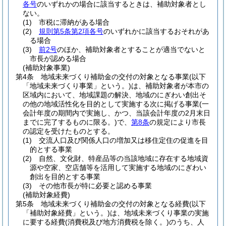
各号
のいずれかの場合に該当するときは、補助対象者とし
ない。
(1)
市税に滞納がある場合
(2)
規則第5条第2項各号
のいずれかに該当するおそれがあ
る場合
(3)
前2号
のほか、補助対象者とすることが適当でないと
市長が認める場合
(補助対象事業)
第4条
地域未来づくり補助金の交付の対象となる事業
(以下
「地域未来づくり事業」という。)
は、補助対象者が本市の
区域内において、地域課題の解決、地域のにぎわい創出そ
の他の地域活性化を目的として実施する次に掲げる事業
(一
会計年度の期間内で実施し、かつ、当該会計年度の2月末日
までに完了するものに限る。)
で、
第8条
の規定により市長
の認定を受けたものとする。
(1)
交流人口及び関係人口の増加又は移住定住の促進を目
的とする事業
(2)
自然、文化財、特産品等の当該地域に存在する地域資
源や空家、空店舗等を活用して実施する地域のにぎわい
創出を目的とする事業
(3)
その他市長が特に必要と認める事業
(補助対象経費)
第5条
地域未来づくり補助金の交付の対象となる経費
(以下
「補助対象経費」という。)
は、地域未来づくり事業の実施
に要する経費
(消費税及び地方消費税を除く。)
のうち、人