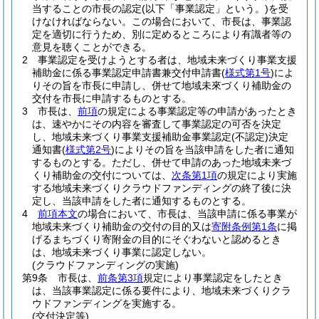
当することの市長の認定
(以下「事業認定」という。)
を受
けなければならない。
この場合において、市長は、事業認
定を適切に行うため、別に定めるところにより有識者等の
意見を聴くことができる。
2
事業認定を受けようとする者は、地域未来づくり事業支援
補助金に係る事業認定申請書兼交付申請書
(
様式第1号
)
によ
りその旨を市長に申請し、併せて地域未來づくり補助金の
交付を市長に申請するものとする。
3
市長は、
前項
の規定による事業認定等の申請があったとき
は、速やかにその内容を審査して事業認定の可否を決定
し、地域未来づくり事業支援補助金事業認定
(不認定)
決定
通知書
(
様式第2号
)
によりその旨を当該申請をした者に通知
するものとする。
ただし、併せて申請のあった地域未来づ
くり補助金の交付については、
次条第1項
の規定により実施
する地域未来づくりクラウドファンディングの終了後に決
定し、当該申請をした者に通知するものとする。
4
前項本文
の場合において、市長は、当該申請に係る事業が
地域未来づくり補助金の交付の目的又は
寄附条例第1条
に掲
げるまちづくり寄附金の目的にそぐわないと認めるとき
は、地域未来づくり事業に認定しない。
(クラウドファンディングの実施)
第9条
市長は、
前条第3項
規定により事業認定をしたとき
は、当該事業認定に係る要件により、地域未来づくりクラ
ウドファンディングを実施する。
(交付決定等)