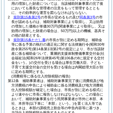
用の増加した財産については、当該補助対象事業の完了後
においても善良な管理者の注意をもって管理するととも
に、その効率的な運営を図らなければならない。
2
規則第15条第2号
の市長が定めるもの及び
同条第3号
の市
長が認めるものは、補助対象事業により取得し、又は効用
の増加した価格が単価30万円
(関連事業により取得し、又は
効用の増加した財産の場合は、50万円)
以上の機械、器具そ
の他の財産とする。
3
規則第15条ただし書
の市長が別に定める期間は、補助金
等に係る予算の執行の適正化に関する法律施行令
(昭和30年
政令第255号)
第14条第1項第2号の規定により、市が当該財
産に係る補助金ついて、重層的支援体制整備事業交付金
(社
会福祉法
(昭和26年法律第45号)
第106条の8に規定する交付
金をいう。)
の交付を受ける場合は厚生労働大臣、子ども・
子育て支援交付金の交付を受ける場合は内閣総理大臣が別
に定める期間とする。
(消費税等に係る仕入控除税額の報告)
第12条
補助事業者は、補助対象事業完了後に消費税及び地
方消費税の申告により補助金に係る消費税及び地方消費税
仕入控除税額が確定した場合は、市長が別に定める様式に
より速やかに市長に報告しなければならない。
この場合に
おいて、補助対象事業を行う民間事業者が市外に本部、本
社、本所等
(以下単に「本部」という。)
を置く法人等であ
るときは、本部の課税売上割合等の申告内容等に基づき、
当該仕入控除税額を報告するものとする。