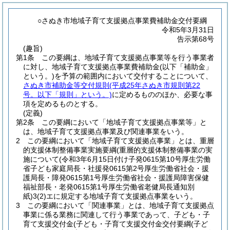
○さぬき市地域子育て支援拠点事業費補助金交付要綱
令和5年3月31日
告示第68号
(趣旨)
第1条
この要綱は、地域子育て支援拠点事業等を行う事業者
に対し、地域子育て支援拠点事業費補助金
(以下「補助金」
という。)
を予算の範囲内において交付することについて、
さぬき市補助金等交付規則
(平成25年さぬき市規則第22
号。以下「規則」という。)
に定めるもののほか、必要な事
項を定めるものとする。
(定義)
第2条
この要綱において「地域子育て支援拠点事業等」と
は、地域子育て支援拠点事業及び関連事業をいう。
2
この要綱において「地域子育て支援拠点事業」とは、重層
的支援体制整備事業実施要綱(重層的支援体制整備事業の実
施について
(令和3年6月15日付け子発0615第10号厚生労働
省子ども家庭局長・社援発0615第2号厚生労働省社会・援
護局長・障発0615第1号厚生労働省社会・援護局障害保健
福祉部長・老発0615第1号厚生労働省老健局長通知別
紙)
3
(2)
エに規定する地域子育て支援拠点事業をいう。
3
この要綱において「関連事業」とは、地域子育て支援拠点
事業に係る業務に関連して行う事業であって、子ども・子
育て支援交付金(子ども・子育て支援交付金交付要綱
(子ど