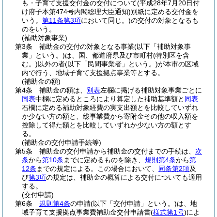
も・子育て支援交付金の交付について
(平成28年7月20日付
け府子本第474号内閣総理大臣通知)
別紙に定める交付金を
いう。
第11条第3項
において同じ。)
の交付の対象となるも
のをいう。
(補助対象事業)
第3条
補助金の交付の対象となる事業
(以下「補助対象事
業」という。)
は、国、都道府県及び市町村
(特別区を含
む。)
以外の者
(以下「民間事業者」という。)
が本市の区域
内で行う、地域子育て支援拠点事業等とする。
(補助金の額)
第4条
補助金の額は、
別表
左欄に掲げる補助対象事業ごとに
同表
中欄に定めるところにより算定した補助基準額と
同表
右欄に定める補助対象経費の実支出額とを比較していずれ
か少ない方の額と、総事業費から寄附金その他の収入額を
控除して得た額とを比較していずれか少ない方の額とす
る。
(補助金の交付申請手続等)
第5条
補助金の交付申請から補助金の交付までの手続は、
次
条
から
第10条
までに定めるものを除き、
規則第4条
から
第
12条
までの規定による。
この場合において、
同条第2項
及
び
第3項
の規定は、補助金の概算による交付についても適用
する。
(交付申請)
第6条
規則第4条
の申請
(以下「交付申請」という。)
は、地
域子育て支援拠点事業費補助金交付申請書
(
様式第1号
)
によ