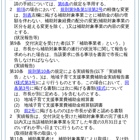
請の手続については、
第6条
の規定を準用する。
2
前項
の場合において、
規則第9条第1項第2号
の軽微な変更
は、
別表
左欄に掲げる補助対象事業ごとに補助金の額の増
額を伴わない、補助対象経費の配分の変更
(補助対象事業の
区分を超える変更を除く。)
又は補助対象事業の内容の変更
とする。
(状況報告等)
第9条
交付決定を受けた者
(以下「補助事業者」という。)
は、市長から補助対象事業の遂行の状況等に関して報告を
求められた場合は、当該要求に係る事項を書面で市長に報
告しなければならない。
(実績報告)
第10条
規則第10条
の規定による実績報告
(以下「実績報
告」という。)
は、地域子育て支援事業費補助金実績報告書
(
様式第3号
)
により行うものとする。
この場合において、
同
条第3号
に掲げる書類には次に掲げる書類
(
様式
について
は、市長が別に定める。)
を含むものとする。
(1)
地域子育て支援事業費補助金精算書
(2)
地域子育て支援事業費補助金精算額調書
(3)
前2号
に掲げるもののほか市長が必要と認める書類
2
実績報告は、交付決定を受けた補助対象事業の完了後1月
以内又は当該補助対象事業を完了した年度の3月31日まで
のいずれか早い日までに行うものとする。
(取得財産等の取扱い)
第11条
補助事業者は、補助対象事業により取得し、又は効