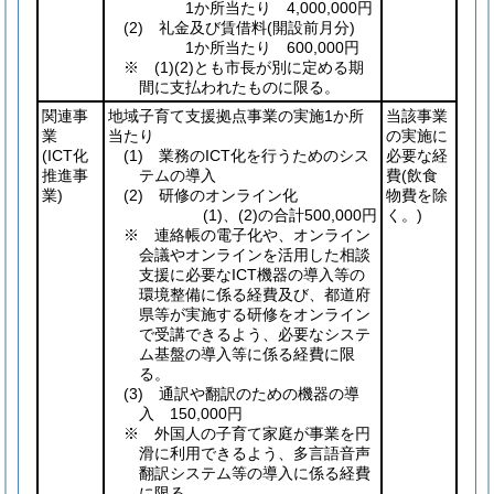
1か所当たり 4,000,000円
(2)
礼金及び賃借料
(開設前月分)
1か所当たり 600,000円
※
(1)
(2)
とも市長が別に定める期
間に支払われたものに限る。
関連事
地域子育て支援拠点事業の実施1か所
当該事業
業
当たり
の実施に
(ICT化
(1)
業務のICT化を行うためのシス
必要な経
推進事
テムの導入
費
(飲食
業)
(2)
研修のオンライン化
物費を除
(1)
、
(2)
の合計500,000円
く。)
※ 連絡帳の電子化や、オンライン
会議やオンラインを活用した相談
支援に必要なICT機器の導入等の
環境整備に係る経費及び、都道府
県等が実施する研修をオンライン
で受講できるよう、必要なシステ
ム基盤の導入等に係る経費に限
る。
(3)
通訳や翻訳のための機器の導
入 150,000円
※ 外国人の子育て家庭が事業を円
滑に利用できるよう、多言語音声
翻訳システム等の導入に係る経費
に限る。