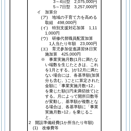
3～4日型 2,075,000円
5～7日型 3,257,000円
イ 加算分
(ア)
地域の子育て力を高める
取組 498,000円
(イ)
特別支援対応加算 1,11
1,000円
(ウ)
研修代替職員配置加算
1人当たり年額 23,000円
(エ)
育児参加促進講習休日実
施加算 425,000円
※ 事業実施月数
(1月に満たな
い端数を生じたときは、これ
を1月とする。)
が12月に満た
ない場合には、各基準額
(加算
分も含む。)
ごとに算定された
金額に「
事業実施月数÷12
」
を乗じた額
(1円未満切捨て)
と
する。月によって開所日数等
が変動し、基準額が複数とな
る場合は、各基準額に「
事業
実施月数÷12
」を乗じるこ
と。
2 開設準備経費
(1か所当たり年額)
(1)
改修費等