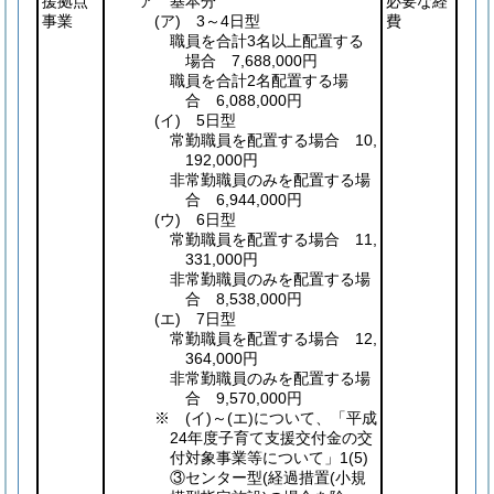
援拠点
ア 基本分
必要な経
事業
(ア)
3～4日型
費
職員を合計3名以上配置する
場合 7,688,000円
職員を合計2名配置する場
合 6,088,000円
(イ)
5日型
常勤職員を配置する場合 10,
192,000円
非常勤職員のみを配置する場
合 6,944,000円
(ウ)
6日型
常勤職員を配置する場合 11,
331,000円
非常勤職員のみを配置する場
合 8,538,000円
(エ)
7日型
常勤職員を配置する場合 12,
364,000円
非常勤職員のみを配置する場
合 9,570,000円
※
(イ)
～
(エ)
について、「平成
24年度子育て支援交付金の交
付対象事業等について」1
(5)
③センター型
(経過措置
(小規