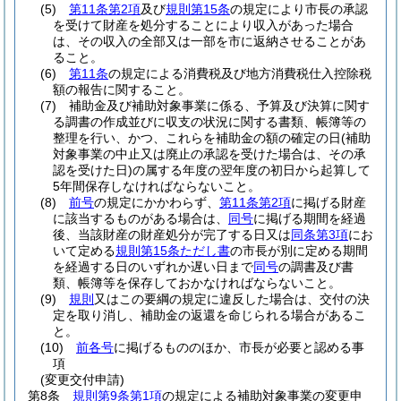
(5)
第11条第2項
及び
規則第15条
の規定により市長の承認
を受けて財産を処分することにより収入があった場合
は、その収入の全部又は一部を市に返納させることがあ
ること。
(6)
第11条
の規定による消費税及び地方消費税仕入控除税
額の報告に関すること。
(7)
補助金及び補助対象事業に係る、予算及び決算に関す
る調書の作成並びに収支の状況に関する書類、帳簿等の
整理を行い、かつ、これらを補助金の額の確定の日
(補助
対象事業の中止又は廃止の承認を受けた場合は、その承
認を受けた日)
の属する年度の翌年度の初日から起算して
5年間保存しなければならないこと。
(8)
前号
の規定にかかわらず、
第11条第2項
に掲げる財産
に該当するものがある場合は、
同号
に掲げる期間を経過
後、当該財産の財産処分が完了する日又は
同条第3項
にお
いて定める
規則第15条ただし書
の市長が別に定める期間
を経過する日のいずれか遅い日まで
同号
の調書及び書
類、帳簿等を保存しておかなければならないこと。
(9)
規則
又はこの要綱の規定に違反した場合は、交付の決
定を取り消し、補助金の返還を命じられる場合があるこ
と。
(10)
前各号
に掲げるもののほか、市長が必要と認める事
項
(変更交付申請)
第8条
規則第9条第1項
の規定による補助対象事業の変更申