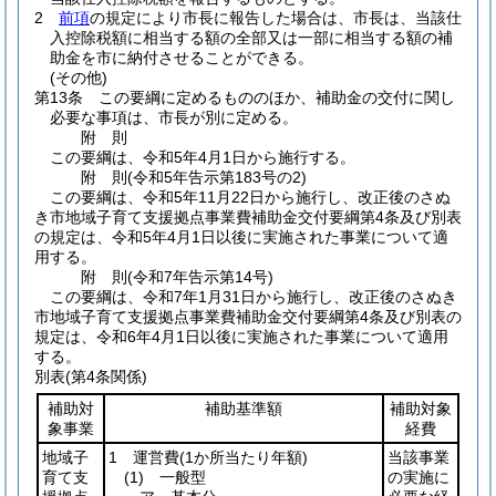
2
前項
の規定により市長に報告した場合は、市長は、当該仕
入控除税額に相当する額の全部又は一部に相当する額の補
助金を市に納付させることができる。
(その他)
第13条
この要綱に定めるもののほか、補助金の交付に関し
必要な事項は、市長が別に定める。
附
則
この要綱は、令和5年4月1日から施行する。
附
則
(令和5年
告示第183号の2)
この要綱は、令和5年11月22日から施行し、改正後のさぬ
き市地域子育て支援拠点事業費補助金交付要綱第4条及び別表
の規定は、令和5年4月1日以後に実施された事業について適
用する。
附
則
(令和7年
告示第14号)
この要綱は、令和7年1月31日から施行し、改正後のさぬき
市地域子育て支援拠点事業費補助金交付要綱第4条及び別表の
規定は、令和6年4月1日以後に実施された事業について適用
する。
別表
(第4条関係)
補助対
補助基準額
補助対象
象事業
経費
地域子
1 運営費
(1か所当たり年額)
当該事業
育て支
(1)
一般型
の実施に