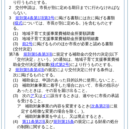
り行うものとする。
2
交付申請は、市長が別に定める期日までに行わなければな
らない。
3
規則第4条第1項第3号
に掲げる書類には次に掲げる書類
(
様式
については、市長が別に定める。)
を含むものとす
る。
(1)
地域子育て支援事業費補助金所要額調書
(2)
地域子育て支援事業費補助金所要額明細書
(3)
前2号
に掲げるもののほか市長が必要と認める書類
(交付決定)
第7条
規則第5条第3項
に規定する補助金の交付の決定
(以下
「交付決定」という。)
の通知は、地域子育て支援事業費補
助金交付決定通知書
(
様式第2号
)
により行うものとする。
2
規則第5条第4項
の規定により交付決定に付する条件は、
次に掲げるものとする。
(1)
補助金は、申請のあった目的以外に使用しないこと。
(2)
補助対象事業に着手した場合において、市長の指示が
あったときは、その旨を届け出ること。
(3)
次の
ア
又は
イ
に該当するときは、速やかに市長の承認
を受けること。
ア
補助対象事業の内容を変更するとき
(
次条第2項
に規
定する軽微な変更の場合を除く。)
。
イ
補助対象事業を中止し、又は廃止するとき。
(4)
第11条第2項
及び
規則第15条
の規定による財産の処分
の制限に関すること。