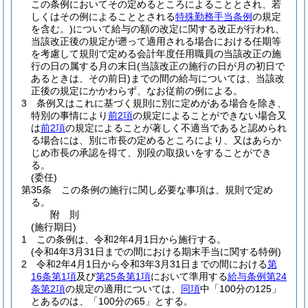
この条例においてその定めるところによることとされ、若
しくはその例によることとされる
特殊勤務手当条例
の規定
を含む。)
について給与の額の改定に関する改正が行われ、
当該改正後の規定が遡って適用される場合における任期等
を考慮して規則で定める会計年度任用職員の当該改正の施
行の日の属する月の末日
(当該改正の施行の日が月の初日で
あるときは、その前日)
までの間の給与については、当該改
正後の規定にかかわらず、なお従前の例による。
3
条例又はこれに基づく規則に別に定めがある場合を除き、
特別の事情により
前2項
の規定によることができない場合又
は
前2項
の規定によることが著しく不適当であると認められ
る場合には、別に市長の定めるところにより、又はあらか
じめ市長の承認を得て、別段の取扱いをすることができ
る。
(委任)
第35条
この条例の施行に関し必要な事項は、規則で定め
る。
附
則
(施行期日)
1
この条例は、令和2年4月1日から施行する。
(令和4年3月31日までの間における期末手当に関する特例)
2
令和2年4月1日から令和3年3月31日までの間における
第
16条第1項
及び
第25条第1項
において準用する
給与条例第24
条第2項
の規定の適用については、
同項
中「100分の125」
とあるのは、「100分の65」とする。