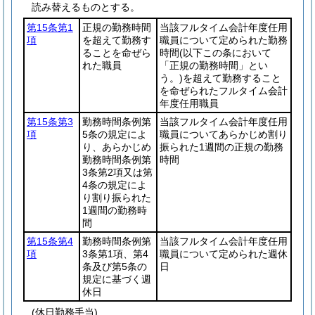
読み替えるものとする。
第15条第1
正規の勤務時間
当該フルタイム会計年度任用
項
を超えて勤務す
職員について定められた勤務
ることを命ぜら
時間
(以下この条において
れた職員
「正規の勤務時間」とい
う。)
を超えて勤務すること
を命ぜられたフルタイム会計
年度任用職員
第15条第3
勤務時間条例第
当該フルタイム会計年度任用
項
5条の規定によ
職員についてあらかじめ割り
り、あらかじめ
振られた1週間の正規の勤務
勤務時間条例第
時間
3条第2項又は第
4条の規定によ
り割り振られた
1週間の勤務時
間
第15条第4
勤務時間条例第
当該フルタイム会計年度任用
項
3条第1項、第4
職員について定められた週休
条及び第5条の
日
規定に基づく週
休日
(休日勤務手当)