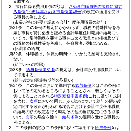
支給する。
2
旅行に係る費用弁償の額は、
さぬき市職員等の旅費に関す
る条例
(平成14年さぬき市条例第48号)
の規定の適用を受け
る職員の例による。
(市長が特に必要と認める会計年度任用職員の給与)
第31条
この条例の規定にかかわらず、職務の特殊性等を考
慮し市長が特に必要と認める会計年度任用職員の給与につ
いては、常時勤務を要する職を占める職員との権衡及びそ
の職務の特殊性等を考慮し、任命権者が別に定める。
(休職者の給与)
第32条
休職者は、休職の期間中、いかなる給与も支給され
ない。
(給与からの控除)
第33条
給与条例第31条
の規定は、会計年度任用職員につい
て準用する。
(給与改定の実施時期等の取扱い)
第34条
この条例において準用する
給与条例
又はこの条例に
おいてその定めるところによることとされ、若しくはその
例によることとされる
特殊勤務手当条例
(これに基づく規則
を含む。
次項
において同じ。)
の規定について給与の額の改
定に関する改正が行われる場合における会計年度任用職員
の給与の額の改定を行う時期その他の当該改定に係る取扱
いは、
次項
の場合を除き、
給与条例
の適用を受ける職員の
例による。
2
この条例の規定
(この条例において準用する
給与条例
又は