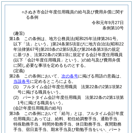
○さぬき市会計年度任用職員の給与及び費用弁償に関す
る条例
令和元年9月27日
条例第10号
(趣旨)
第1条
この条例は、地方公務員法
(昭和25年法律第261号。
以下「法」という。)
第24条第5項並びに地方自治法
(昭和22
年法律第67号)
第203条の2第5項及び第204条第3項の規定
に基づき、法第22条の2第1項に規定する会計年度任用職員
(以下「会計年度任用職員」という。)
の給与及び費用弁償
に関し必要な事項を定めるものとする。
(定義)
第2条
この条例において、
次の各号
に掲げる用語の意義は、
当該各号
に定めるところによる。
(1)
フルタイム会計年度任用職員 法第22条の2第1項第2
号に掲げる職員をいう。
(2)
パートタイム会計年度任用職員 法第22条の2第1項第
1号に掲げる職員をいう。
(会計年度任用職員の給与)
第3条
この条例において「給与」とは、フルタイム会計年度
任用職員にあっては、給料、初任給調整手当、通勤手当、
特殊勤務手当、時間外勤務手当、休日勤務手当、夜間勤務
手当、宿日直手当、期末手当及び勤勉手当をいい、パート