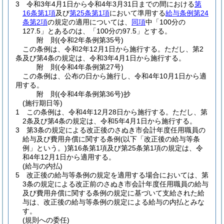
3
令和3年4月1日から令和4年3月31日までの間における
第
16条第1項
及び
第25条第1項
において準用する
給与条例第24
条第2項
の規定の適用については、
同項
中「100分の
127.5」とあるのは、「100分の97.5」とする。
附
則
(令和2年
条例第35号)
この条例は、令和2年12月1日から施行する。
ただし、第2
条及び第4条の規定は、令和3年4月1日から施行する。
附
則
(令和4年
条例第27号)
この条例は、公布の日から施行し、令和4年10月1日から適
用する。
附
則
(令和4年
条例第36号)
抄
(施行期日等)
1
この条例は、令和4年12月28日から施行する。
ただし、第
2条及び第4条の規定は、令和5年4月1日から施行する。
3
第3条の規定による改正後のさぬき市会計年度任用職員の
給与及び費用弁償に関する条例
(以下「改正後の給与等条
例」という。)
第16条第1項及び第25条第1項の規定は、令
和4年12月1日から適用する。
(給与の内払)
5
改正後の給与等条例の規定を適用する場合においては、第
3条の規定による改正前のさぬき市会計年度任用職員の給与
及び費用弁償に関する条例の規定に基づいて支給された給
与は、改正後の給与等条例の規定による給与の内払とみな
す。
(規則への委任)