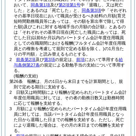
おいて、
同条第1項
及び
第2項第1号
中「退職し、又は死亡
した」とあるのは「死亡した」と、
同条第3項
中「それぞれ
その基準日現在において職員が受けるべき給料の月額
(育児
短時間勤務職員等にあっては、その額を算出率で除して得
た額)
及びこれに対する地域手当の月額の合計額」とあるの
は「それぞれその基準日現在
(死亡した職員にあっては、死
亡した日)
以前6か月以内のパートタイム会計年度任用職員
としての在職期間における報酬
(フルタイム会計年度任用職
員との権衡を考慮して規則で定める額を除く。)
の1月当た
りの平均額」と読み替えるものとする。
2
前条第2項
及び
第3項
の規定は、
前項
において準用する
給
与条例第27条
の規定による勤勉手当の支給について準用す
る。
(報酬の支給)
第26条
報酬は、月の1日から末日までを計算期間とし、規
則で定める期日に支給する。
2
日額又は時間額により報酬が定められたパートタイム会計
年度任用職員に対しては、その者の勤務日数又は勤務時間
に応じて報酬を支給する。
3
月額により報酬が定められたパートタイム会計年度任用職
員に対しては、当該パートタイム会計年度任用職員となっ
た日から退職した日までの報酬を支給する。
ただし、死亡
により退職した場合は、その月の末日までの報酬を支給す
る。