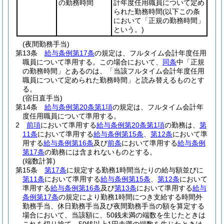
の勤務時間
計年度任用職員について定め
られた勤務時間
(以下この条
において「正規の勤務時間」
という。)
(夜間勤務手当)
第13条
給与条例第17条
の規定は、フルタイム会計年度任用
職員について準用する。
この場合において、
同条
中「正規
の勤務時間」とあるのは、「当該フルタイム会計年度任用
職員について定められた勤務時間」と読み替えるものとす
る。
(宿日直手当)
第14条
給与条例第20条第1項
の規定は、フルタイム会計年
度任用職員について準用する。
2
前項
において準用する
給与条例第20条第1項
の勤務は、
第
11条
において準用する
給与条例第15条
、
第12条
において準
用する
給与条例第16条
及び
前条
において準用する
給与条例
第17条
の勤務には含まれないものとする。
(端数計算)
第15条
第17条
に規定する勤務1時間当たりの給与額並びに
第11条
において準用する
給与条例第15条
、
第12条
において
準用する
給与条例第16条
及び
第13条
において準用する
給与
条例第17条
の規定により勤務1時間につき支給する時間外
勤務手当、休日勤務手当及び夜間勤務手当の額を算定する
場合において、当該額に、50銭未満の端数を生じたときは