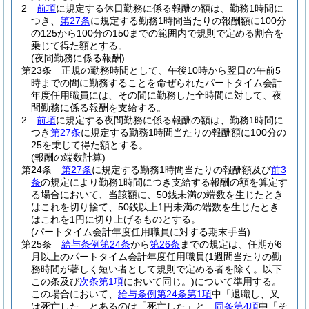
2
前項
に規定する休日勤務に係る報酬の額は、勤務1時間に
つき、
第27条
に規定する勤務1時間当たりの報酬額に100分
の125から100分の150までの範囲内で規則で定める割合を
乗じて得た額とする。
(夜間勤務に係る報酬)
第23条
正規の勤務時間として、午後10時から翌日の午前5
時までの間に勤務することを命ぜられたパートタイム会計
年度任用職員には、その間に勤務した全時間に対して、夜
間勤務に係る報酬を支給する。
2
前項
に規定する夜間勤務に係る報酬の額は、勤務1時間に
つき
第27条
に規定する勤務1時間当たりの報酬額に100分の
25を乗じて得た額とする。
(報酬の端数計算)
第24条
第27条
に規定する勤務1時間当たりの報酬額及び
前3
条
の規定により勤務1時間につき支給する報酬の額を算定す
る場合において、当該額に、50銭未満の端数を生じたとき
はこれを切り捨て、50銭以上1円未満の端数を生じたとき
はこれを1円に切り上げるものとする。
(パートタイム会計年度任用職員に対する期末手当)
第25条
給与条例第24条
から
第26条
までの規定は、任期が6
月以上のパートタイム会計年度任用職員
(1週間当たりの勤
務時間が著しく短い者として規則で定める者を除く。以下
この条及び
次条第1項
において同じ。)
について準用する。
この場合において、
給与条例第24条第1項
中「退職し、又
は死亡した」とあるのは「死亡した」と、
同条第4項
中「そ