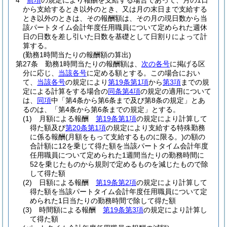
4
前項
の規定により報酬を支給する場合であって、月の1日
から支給するとき以外のとき、又は月の末日まで支給する
とき以外のときは、その報酬額は、その月の現日数から当
該パートタイム会計年度任用職員について定められた週休
日の日数を差し引いた日数を基礎として日割りによって計
算する。
(勤務1時間当たりの報酬額の算出)
第27条
勤務1時間当たりの報酬額は、
次の各号
に掲げる区
分に応じ、
当該各号
に定める額とする。
この場合におい
て、
当該各号
の規定により
第19条第1項
から
第3項
までの規
定による計算をする場合の
同条第4項
の規定の適用について
は、
同項
中「第4条から第6条まで及び第8条の規定」とあ
るのは、「第4条から第6条までの規定」とする。
(1)
月額による報酬
第19条第1項
の規定により計算して
得た額及び
第20条第1項
の規定により支給する特殊勤務
に係る報酬
(月額をもって支給するものに限る。)
の額の
合計額に12を乗じて得た額を当該パートタイム会計年度
任用職員について定められた1週間当たりの勤務時間に
52を乗じたものから規則で定めるものを減じたもので除
して得た額
(2)
日額による報酬
第19条第2項
の規定により計算して
得た額を当該パートタイム会計年度任用職員について定
められた1日当たりの勤務時間で除して得た額
(3)
時間額による報酬
第19条第3項
の規定により計算し
て得た額