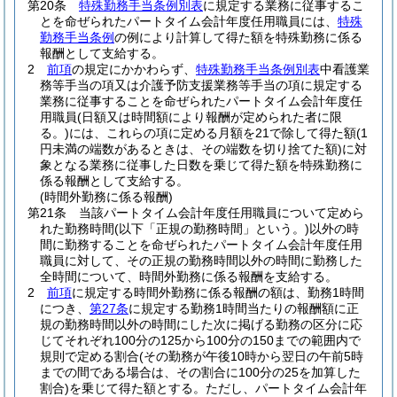
第20条
特殊勤務手当条例別表
に規定する業務に従事するこ
とを命ぜられたパートタイム会計年度任用職員には、
特殊
勤務手当条例
の例により計算して得た額を特殊勤務に係る
報酬として支給する。
2
前項
の規定にかかわらず、
特殊勤務手当条例別表
中看護業
務等手当の項又は介護予防支援業務等手当の項に規定する
業務に従事することを命ぜられたパートタイム会計年度任
用職員
(日額又は時間額により報酬が定められた者に限
る。)
には、これらの項に定める月額を21で除して得た額
(1
円未満の端数があるときは、その端数を切り捨てた額)
に対
象となる業務に従事した日数を乗じて得た額を特殊勤務に
係る報酬として支給する。
(時間外勤務に係る報酬)
第21条
当該パートタイム会計年度任用職員について定めら
れた勤務時間
(以下「正規の勤務時間」という。)
以外の時
間に勤務することを命ぜられたパートタイム会計年度任用
職員に対して、その正規の勤務時間以外の時間に勤務した
全時間について、時間外勤務に係る報酬を支給する。
2
前項
に規定する時間外勤務に係る報酬の額は、勤務1時間
につき、
第27条
に規定する勤務1時間当たりの報酬額に正
規の勤務時間以外の時間にした次に掲げる勤務の区分に応
じてそれぞれ100分の125から100分の150までの範囲内で
規則で定める割合
(その勤務が午後10時から翌日の午前5時
までの間である場合は、その割合に100分の25を加算した
割合)
を乗じて得た額とする。
ただし、パートタイム会計年