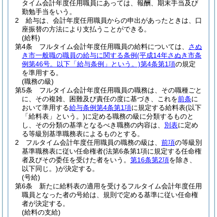
タイム会計年度任用職員にあっては、報酬、期末手当及び
勤勉手当をいう。
2
給与は、会計年度任用職員からの申出があったときは、口
座振替の方法により支払うことができる。
(給料)
第4条
フルタイム会計年度任用職員の給料については、
さぬ
き市一般職の職員の給与に関する条例
(平成14年さぬき市条
例第46号。以下「給与条例」という。)
第4条第1項
の規定
を準用する。
(職務の級)
第5条
フルタイム会計年度任用職員の職務は、その職種ごと
に、その複雑、困難及び責任の度に基づき、これを
前条
に
おいて準用する
給与条例第4条第1項
に規定する給料表
(以下
「給料表」という。)
に定める職務の級に分類するものと
し、その分類の基準となるべき職務の内容は、
別表
に定め
る等級別基準職務表によるものとする。
2
フルタイム会計年度任用職員の職務の級は、
前項
の等級別
基準職務表に従い任命権者
(法第6条第1項に規定する任命権
者及びその委任を受けた者をいう。
第16条第2項
を除き、
以下同じ。)
が決定する。
(号給)
第6条
新たに給料表の適用を受けるフルタイム会計年度任用
職員となった者の号給は、規則で定める基準に従い任命権
者が決定する。
(給料の支給)