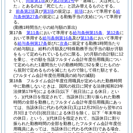
いて、
同条第1項
及び
第2項第1号
中「退職し、又は死亡し
た」とあるのは「死亡した」と読み替えるものとする。
2
前条第2項
及び
第3項
の規定は、
前項
において準用する
給
与条例第27条
の規定による勤勉手当の支給について準用す
る。
(勤務1時間当たりの給与額の算出)
第17条
第11条
において準用する
給与条例第15条
、
第12条
に
おいて準用する
給与条例第16条
及び
第13条
において準用す
る
給与条例第17条
並びに
次条
に規定する勤務1時間当たり
の給与額は、給料の月額及び特殊勤務手当
(手当の額が月額
をもって定められているものに限る。)
の月額の合計額に12
を乗じ、その額を当該フルタイム会計年度任用職員につい
て定められた1週間当たりの勤務時間に52を乗じたものか
ら規則で定めるものを減じたもので除して得た額とする。
(フルタイム会計年度任用職員の給与の減額)
第18条
フルタイム会計年度任用職員が定められた勤務時間
中に勤務しないときは、国民の祝日に関する法律
(昭和23年
法律第178号)
による休日
(以下「祝日法による休日」とい
う。)
(代休日を指定されて、当該休日に割り振られた勤務
時間の全部を勤務したフルタイム会計年度任用職員にあっ
ては、当該休日に代わる代休日)
又は12月29日から翌年の1
月3日までの日
(祝日法による休日を除く。以下「年末年始
の休日」という。)
(代休日を指定されて、当該休日に割り
振られた勤務時間の全部を勤務したフルタイム会計年度任
用職員にあっては、当該休日に代わる代休日)
である場合、