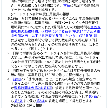
有給の休暇による場合その他任命権者が定める場合を除
き、その勤務しない1時間につき、
前条
に規定する勤務1時
間当たりの給与額を減額する。
(パートタイム会計年度任用職員の報酬)
第19条
月額で報酬を定めるパートタイム会計年度任用職員
の報酬の額は、基準月額に、当該パートタイム会計年度任
用職員について定められた1週間当たりの勤務時間を
さぬき
市職員の勤務時間、休暇等に関する条例
(平成14年さぬき市
条例第34号。以下「勤務時間条例」という。)
第2条第1項
に規定する勤務時間で除して得た数を乗じて得た額
(1円未
満の端数があるときは、その端数を切り捨てた額。以下こ
の条において同じ。)
とする。
2
日額で報酬を定めるパートタイム会計年度任用職員の報酬
の額は、基準月額を21で除して得た額に、当該パートタイ
ム会計年度任用職員について定められた1日当たりの勤務時
間を7.75で除して得た数を乗じて得た額とする。
3
時間額で報酬を定めるパートタイム会計年度任用職員の報
酬の額は、基準月額を162.75で除して得た額とする。
4
前3項
の「基準月額」とは、これらの規定に規定するパー
トタイム会計年度任用職員の1週間当たりの通常の勤務時間
が
勤務時間条例第2条第1項
に規定する勤務時間と同一であ
るとした場合に、その者の職務の内容及び責任、職務遂行
上必要となる知識、技術及び職務経験等に照らして
第4条
か
ら
第6条
まで及び
第8条
の規定を適用して得た額とする。
(特殊勤務に係る報酬)