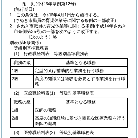
附
則
(令和6年
条例第12号)
(施行期日)
1
この条例は、令和6年4月1日から施行する。
(さぬき市職員の育児休業等に関する条例の一部改正)
2
さぬき市職員の育児休業等に関する条例
(平成14年さぬき
市条例第35号)
の一部を次のように改正する。
〔次のよう〕略
別表
(第5条関係)
等級別基準職務表
(1) 行政職給料表 等級別基準職務表
職務の級
基準となる職務
1級
定型的又は補助的な業務を行う職務
2級
高度の知識又は経験を必要とする業務を行う職
務
(2) 医療職給料表(1) 等級別基準職務表
職務の級
基準となる職務
1級
医師の職務
2級
高度の知識経験に基づき困難な医療業務を行う
医師の職務
(3) 医療職給料表(2) 等級別基準職務表