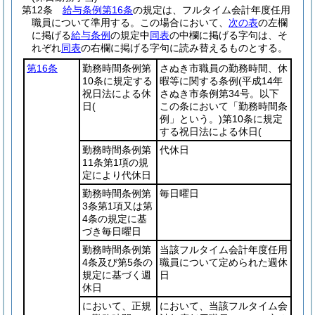
第12条
給与条例第16条
の規定は、フルタイム会計年度任用
職員について準用する。
この場合において、
次の表
の左欄
に掲げる
給与条例
の規定中
同表
の中欄に掲げる字句は、そ
れぞれ
同表
の右欄に掲げる字句に読み替えるものとする。
第16条
勤務時間条例第
さぬき市職員の勤務時間、休
10条に規定する
暇等に関する条例
(平成14年
祝日法による休
さぬき市条例第34号。以下
日(
この条において「勤務時間条
例」という。)
第10条に規定
する祝日法による休日(
勤務時間条例第
代休日
11条第1項の規
定により代休日
勤務時間条例第
毎日曜日
3条第1項又は第
4条の規定に基
づき毎日曜日
勤務時間条例第
当該フルタイム会計年度任用
4条及び第5条の
職員について定められた週休
規定に基づく週
日
休日
において、正規
において、当該フルタイム会