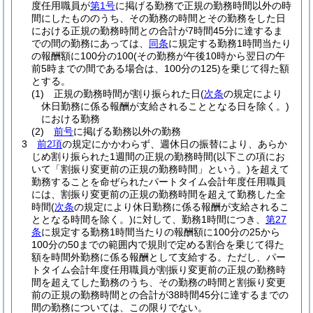
度任用職員が
第1号
に掲げる勤務で正規の勤務時間以外の時
間にしたもののうち、その勤務の時間とその勤務をした日
における正規の勤務時間との合計が7時間45分に達するま
での間の勤務にあっては、
同条
に規定する勤務1時間当たり
の報酬額に100分の100
(その勤務が午後10時から翌日の午
前5時までの間である場合は、100分の125)
を乗じて得た額
とする。
(1)
正規の勤務時間が割り振られた日
(
次条
の規定により
休日勤務に係る報酬が支給されることとなる日を除く。)
における勤務
(2)
前号
に掲げる勤務以外の勤務
3
前2項
の規定にかかわらず、週休日の振替により、あらか
じめ割り振られた1週間の正規の勤務時間
(以下この項にお
いて「割振り変更前の正規の勤務時間」という。)
を超えて
勤務することを命ぜられたパートタイム会計年度任用職員
には、割振り変更前の正規の勤務時間を超えて勤務した全
時間
(
次条
の規定により休日勤務に係る報酬が支給されるこ
ととなる時間を除く。)
に対して、勤務1時間につき、
第27
条
に規定する勤務1時間当たりの報酬額に100分の25から
100分の50までの範囲内で規則で定める割合を乗じて得た
額を時間外勤務に係る報酬として支給する。
ただし、パー
トタイム会計年度任用職員が割振り変更前の正規の勤務時
間を超えてした勤務のうち、その勤務の時間と割振り変更
前の正規の勤務時間との合計が38時間45分に達するまでの
間の勤務については、この限りでない。