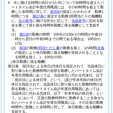
4
次に掲げる時間の合計が1か月について60時間を超えたパ
ートタイム会計年度任用職員には、その60時間を超えて勤
務した全時間に対して、
前3項
の規定にかかわらず、勤務1
時間につき、
第27条
に規定する勤務1時間当たりの報酬額
に、
次の各号
に掲げる区分に応じて、
当該各号
に定める割
合を乗じて得た額を時間外勤務に係る報酬として支給す
る。
(1)
第1項
の勤務の時間 100分の150
(その時間が午後10
時から翌日の午前5時までの間である場合は、100分の
175)
(2)
前項
の勤務
(
同項ただし書
の勤務を除く。)
の時間
(
次条
の規定により休日勤務に係る報酬が支給されることとな
る時間を除く。)
100分の50
(休日勤務に係る報酬)
第22条
祝日法による休日
(代休日を指定されて、当該休日に
割り振られた勤務時間の全部を勤務したパートタイム会計
年度任用職員にあっては、当該休日に代わる代休日。以下
「祝日法による休日等」という。)
及び年末年始の休日
(代
休日を指定されて、当該休日に割り振られた勤務時間の全
部を勤務したパートタイム会計年度任用職員にあっては、
当該休日に代わる代休日。以下「年末年始の休日等」とい
う。)
において、正規の勤務時間中に勤務することを命ぜら
れたパートタイム会計年度任用職員には、その正規の勤務
時間中に勤務した全時間に対して、休日勤務に係る報酬を
支給する。