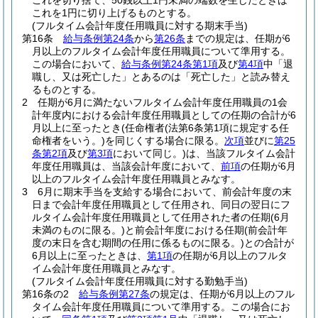
これを切り捨て、50銭以上1円未満の端数を生じたときは
これを1円に切り上げるものとする。
(フルタイム会計年度任用職員に対する期末手当)
第16条
給与条例第24条
から
第26条
までの規定は、任期が6
月以上のフルタイム会計年度任用職員について準用する。
この場合において、
給与条例第24条第1項
及び
第4項
中「退
職し、又は死亡した」とあるのは「死亡した」と読み替え
るものとする。
2
任期が6月に満たないフルタイム会計年度任用職員の1会
計年度内における会計年度任用職員としての任期の合計が6
月以上に至ったとき
(任命権者
(法第6条第1項に規定する任
命権者をいう。)
を同じくする場合に限る。
次項
並びに
第25
条第2項
及び
第3項
において同じ。)
は、当該フルタイム会計
年度任用職員は、当該会計年度において、
前項
の任期が6月
以上のフルタイム会計年度任用職員とみなす。
3
6月に期末手当を支給する場合において、前会計年度の末
日まで会計年度任用職員として任用され、同日の翌日にフ
ルタイム会計年度任用職員として任用された者の任期
(6月
未満のものに限る。)
と前会計年度における任期
(前会計年
度の末日を含む期間の任用に係るものに限る。)
との合計が
6月以上に至ったときは、
第1項
の任期が6月以上のフルタ
イム会計年度任用職員とみなす。
(フルタイム会計年度任用職員に対する勤勉手当)
第16条の2
給与条例第27条
の規定は、任期が6月以上のフル
タイム会計年度任用職員について準用する。
この場合にお