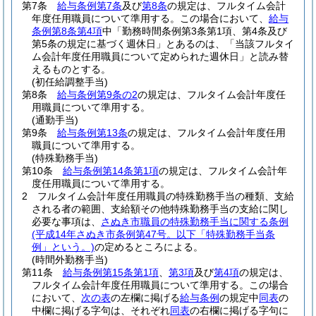
第7条
給与条例第7条
及び
第8条
の規定は、フルタイム会計
年度任用職員について準用する。
この場合において、
給与
条例第8条第4項
中「勤務時間条例第3条第1項、第4条及び
第5条の規定に基づく週休日」とあるのは、「当該フルタイ
ム会計年度任用職員について定められた週休日」と読み替
えるものとする。
(初任給調整手当)
第8条
給与条例第9条の2
の規定は、フルタイム会計年度任
用職員について準用する。
(通勤手当)
第9条
給与条例第13条
の規定は、フルタイム会計年度任用
職員について準用する。
(特殊勤務手当)
第10条
給与条例第14条第1項
の規定は、フルタイム会計年
度任用職員について準用する。
2
フルタイム会計年度任用職員の特殊勤務手当の種類、支給
される者の範囲、支給額その他特殊勤務手当の支給に関し
必要な事項は、
さぬき市職員の特殊勤務手当に関する条例
(平成14年さぬき市条例第47号。以下「特殊勤務手当条
例」という。)
の定めるところによる。
(時間外勤務手当)
第11条
給与条例第15条第1項
、
第3項
及び
第4項
の規定は、
フルタイム会計年度任用職員について準用する。
この場合
において、
次の表
の左欄に掲げる
給与条例
の規定中
同表
の
中欄に掲げる字句は、それぞれ
同表
の右欄に掲げる字句に