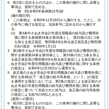
6
前2項に定めるもののほか、この条例の施行に関し必要な
事項は、規則で定める。
附
則
(令和5年
条例第22号)
抄
(施行期日等)
1
この条例は、令和5年12月28日から施行する。
ただし、次
の各号に掲げる規定は、当該各号に定める日から施行す
る。
(1)
第3条中さぬき市会計年度任用職員の給与及び費用弁
償に関する条例第34条を第35条とし、第33条の次に1条
を加える改正規定、附則第4項を削る改正規定及び附則第
5項の規定 令和6年1月1日
3
第3条中さぬき市会計年度任用職員の給与及び費用弁償に
関する条例第34条を第35条とし、第33条の次に1条を加え
る改正規定及び附則第4項を削る改正規定による改正後のさ
ぬき市会計年度任用職員の給与及び費用弁償に関する条例
の規定は、令和5年12月28日から適用する。
5
改正後のさぬき市会計年度任用職員の給与及び費用弁償に
関する条例
(以下「改正後の給与等条例」という。)
の規定
を適用する場合においては、第3条の規定による改正前のさ
ぬき市会計年度任用職員の給与及び費用弁償に関する条例
の規定に基づいて支給された給与は、改正後の給与等条例
の規定による給与の内払とみなす。
(規則への委任)
6
前2項に定めるもののほか、この条例の施行に関し必要な
事項は、規則で定める。