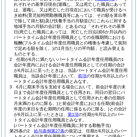
れぞれその基準日現在
(退職し、又は死亡した職員にあって
は、退職し、又は死亡した日現在)
において職員が受けるべ
き給料
(育児短時間勤務職員等にあっては、その額を算出率
で除して得た額)
及び扶養手当の月額並びにこれらに対する
地域手当の月額の合計額」とあるのは「それぞれその基準
日
(死亡した職員にあっては、死亡した日)
以前6か月以内の
パートタイム会計年度任用職員としての在職期間における
報酬
(フルタイム会計年度任用職員との権衡を考慮して規則
で定める額を除く。)
の1月当たりの平均額」と読み替える
ものとする。
2
任期が6月に満たないパートタイム会計年度任用職員の1
会計年度内における会計年度任用職員としての任期の合計
が6月以上に至ったときは、当該パートタイム会計年度任用
職員は、当該会計年度において、
前項
の任期が6月以上のパ
ートタイム会計年度任用職員とみなす。
3
6月に期末手当を支給する場合において、前会計年度の末
日まで会計年度任用職員として任用され、同日の翌日にパ
ートタイム会計年度任用職員として任用された者の任期
(6
月未満のものに限る。)
と前会計年度における任期
(前会計
年度の末日を含む期間の任用に係るものに限る。)
との合計
が6月以上に至ったときは、
第1項
の任期が6月以上のパー
トタイム会計年度任用職員とみなす。
(パートタイム会計年度任用職員に対する勤勉手当)
第25条の2
給与条例第27条
の規定は、任期が6月以上のパー
トタイム会計年度任用職員について準用する。
この場合に