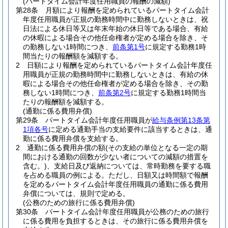
(パートタイム会計年度任用職員の報酬の減額)
第28条
月額により報酬を定められているパートタイム会計
年度任用職員が正規の勤務時間中に勤務しないときは、祝
日法による休日等又は年末年始の休日等である場合、有給
の休暇による場合その他任命権者が定める場合を除き、そ
の勤務しない1時間につき、
前条第1号
に規定する勤務1時
間当たりの報酬額を減額する。
2
日額により報酬を定められているパートタイム会計年度任
用職員が正規の勤務時間中に勤務しないときは、有給の休
暇による場合その他任命権者が定める場合を除き、その勤
務しない1時間につき、
前条第2号
に規定する勤務1時間当
たりの報酬額を減額する。
(通勤に係る費用弁償)
第29条
パートタイム会計年度任用職員が
給与条例第13条第
1項各号
に定める通勤手当の支給要件に該当するときは、通
勤に係る費用弁償を支給する。
2
通勤に係る費用弁償の額
(その支給の単位となる一定の期
間における通勤の回数が少ない者についての減額の措置を
含む。)
、支給日及び返納については、常時勤務を要する職
を占める職員の例による。
ただし、日額又は時間額で報酬
を定めるパートタイム会計年度任用職員の通勤に係る費用
弁償については、規則で定める。
(公務のための旅行に係る費用弁償)
第30条
パートタイム会計年度任用職員が公務のための旅行
に係る費用を負担するときは、その旅行に係る費用弁償を