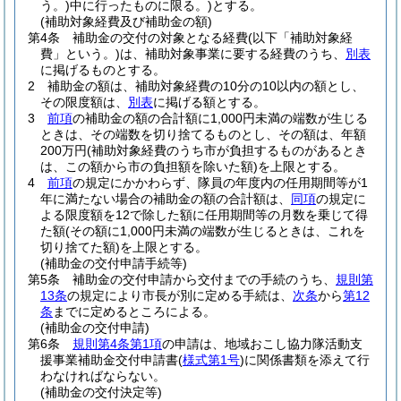
う。)
中に行ったものに限る。)
とする。
(補助対象経費及び補助金の額)
第4条
補助金の交付の対象となる経費
(以下「補助対象経
費」という。)
は、補助対象事業に要する経費のうち、
別表
に掲げるものとする。
2
補助金の額は、補助対象経費の10分の10以内の額とし、
その限度額は、
別表
に掲げる額とする。
3
前項
の補助金の額の合計額に1,000円未満の端数が生じる
ときは、その端数を切り捨てるものとし、その額は、年額
200万円
(補助対象経費のうち市が負担するものがあるとき
は、この額から市の負担額を除いた額)
を上限とする。
4
前項
の規定にかかわらず、隊員の年度内の任用期間等が1
年に満たない場合の補助金の額の合計額は、
同項
の規定に
よる限度額を12で除した額に任用期間等の月数を乗じて得
た額
(その額に1,000円未満の端数が生じるときは、これを
切り捨てた額)
を上限とする。
(補助金の交付申請手続等)
第5条
補助金の交付申請から交付までの手続のうち、
規則第
13条
の規定により市長が別に定める手続は、
次条
から
第12
条
までに定めるところによる。
(補助金の交付申請)
第6条
規則第4条第1項
の申請は、地域おこし協力隊活動支
援事業補助金交付申請書
(
様式第1号
)
に関係書類を添えて行
わなければならない。
(補助金の交付決定等)