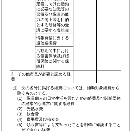
定着に向けた活動
に必要な知識等の
習得及び隊員の能
力の向上等を目的
とする研修等の受
講に要する負担金
情報発信に要する
通信運搬費
活動期間中におけ
る傷害保険及び賠
償保険に関する保
険料
3 その他市長が必要と認める経
費
注 次の各号に掲げる経費については、補助対象経費から
除くものとする。
(1) 隊員個人の日常生活を営むための経費及び関係団体
の経常的な運営に関する経費
(2) 光熱水費
(3) 飲食費
(4) 慶弔費及び積立金
(5) 領収書等により支払ったことを明確に確認すること
ができない経費