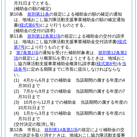
月31日までとする。
(補助金の額の確定)
第10条
規則第11条
の規定による補助金の額の確定の通知
は、地域おこし協力隊活動支援事業補助金の額の確定通知
書
(
様式第6号
)
により行うものとする。
(補助金の交付の請求)
第11条
規則第12条第1項
の規定による補助金の交付の請求
は、地域おこし協力隊活動支援事業補助金交付請求書
(
様式
第7号
)
により行うものとする。
2
第7条第1項
の通知を受けた補助対象者は、
規則第12条第2
項
の規定により概算払を受けようとするときは、地域おこ
し協力隊活動支援事業補助金概算払請求書
(
様式第8号
)
を
当
該各号
に定める期限までに市長に提出しなければならな
い。
(1)
4月から6月までの補助金 当該期間の属する年度の4
月30日まで
(2)
7月から9月までの補助金 当該期間の属する年度の7
月31日まで
(3)
10月から12月までの補助金 当該期間の属する年度の
10月31日まで
(4)
1月から3月までの補助金 当該期間の属する年度の1
月31日まで
(交付決定の取消し等)
第12条
市長は、
規則第14条第1項
の規定により補助金の交
付の決定を取り消すときは、地域おこし協力隊活動支援事