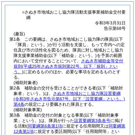
○さぬき市地域おこし協力隊活動支援事業補助金交付要
綱
令和3年3月31日
告示第68号
(趣旨)
第1条
この要綱は、さぬき市地域おこし協力隊の隊員
(以下
「隊員」という。)
が行う活動を支援し、もって市内への定
住及び市の活性化を図るため、隊員に対し地域おこし協力
隊支援事業補助金
(以下「補助金」という。)
を予算の範囲
内において交付することについて、
さぬき市補助金等交付
規則
(平成25年さぬき市規則第22号。以下「規則」とい
う。)
に定めるもののほか、必要な事項を定めるものとす
る。
(補助対象者)
第2条
補助金の交付を受けることができる者
(以下「補助対
象者」という。)
は、
さぬき市地域おこし協力隊設置要綱
(令和3年さぬき市告示第67号。以下「設置要綱」という。)
第4条
の規定により委嘱された隊員とする。
(補助対象事業)
第3条
補助金の交付の対象となる事業
(以下「補助対象事
業」という。)
は、隊員が行った
設置要綱第3条各号
に掲げ
る活動
(
同要綱第6条第1項
に規定する任用期間又は
同要綱第
12条第1項
に規定する委託期間
(以下「任用期間等」とい