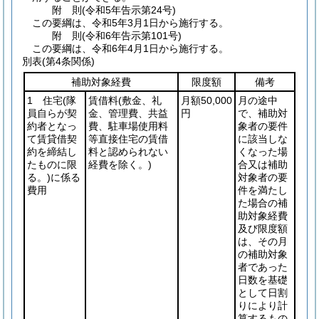
附
則
(令和5年
告示第24号)
この要綱は、令和5年3月1日から施行する。
附
則
(令和6年
告示第101号)
この要綱は、令和6年4月1日から施行する。
別表
(第4条関係)
補助対象経費
限度額
備考
1 住宅
(隊
賃借料
(敷金、礼
月額50,000
月の途中
員自らが契
金、管理費、共益
円
で、補助対
約者となっ
費、駐車場使用料
象者の要件
て賃貸借契
等直接住宅の賃借
に該当しな
約を締結し
料と認められない
くなった場
たものに限
経費を除く。)
合又は補助
る。)
に係る
対象者の要
費用
件を満たし
た場合の補
助対象経費
及び限度額
は、その月
の補助対象
者であった
日数を基礎
として日割
りにより計
算するもの