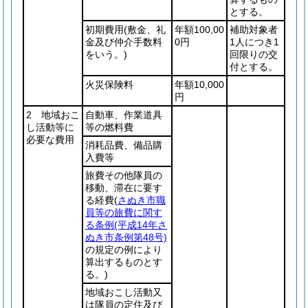
とする。
初期費用
(敷金、礼
年額100,00
補助対象者
金及び仲介手数料
0円
1人につき1
をいう。)
回限りの交
付とする。
火災保険料
年額10,000
円
2 地域おこ
自動車、作業道具
し活動等に
等の燃料費
必要な費用
消耗品費、備品購
入費等
旅費その他隊員の
移動、滞在に要す
る経費
(
さぬき市職
員等の旅費に関す
る条例
(平成14年さ
ぬき市条例第48号)
の規定の例により
算出するものとす
る。)
地域おこし活動又
は隊員の定住及び