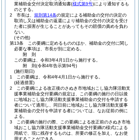
業補助金交付決定取消通知書
(
様式第9号
)
により通知するも
のとする。
2
市長は、
規則第14条
の規定による補助金の交付の決定の
取消し又は補助金の返還により補助金の交付の決定を受け
た者に損害が生じることがあってもその賠償の責めを負わ
ない。
(その他)
第13条
この要綱に定めるもののほか、補助金の交付に関し
必要な事項は、市長が別に定める。
附
則
この要綱は、令和3年4月1日から施行する。
附
則
(令和4年
告示第94号)
(施行期日)
1
この要綱は、令和4年4月1日から施行する。
(経過措置)
2
この要綱による改正後のさぬき市地域おこし協力隊活動支
援事業補助金交付要綱の規定は、この要綱の施行の日以後
に地域おこし協力隊活動支援事業補助金の交付を申請する
者について適用し、同日前に地域おこし協力隊活動支援事
業補助金の交付を申請する者については、なお従前の例に
よる。
3
この要綱の施行の際、この要綱による改正前のさぬき市地
域おこし協力隊活動支援事業補助金交付要綱の様式による
用紙で、現に残存するものは、所要の修正を加え、なお使
用することができる。