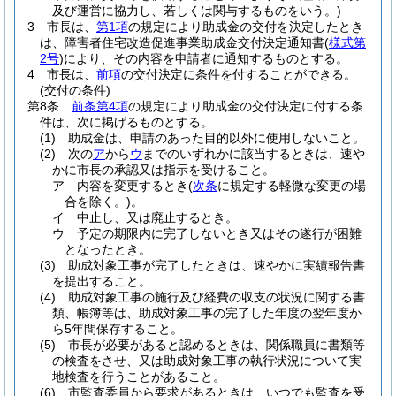
及び運営に協力し、若しくは関与するものをいう。)
3
市長は、
第1項
の規定により助成金の交付を決定したとき
は、障害者住宅改造促進事業助成金交付決定通知書
(
様式第
2号
)
により、その内容を申請者に通知するものとする。
4
市長は、
前項
の交付決定に条件を付することができる。
(交付の条件)
第8条
前条第4項
の規定により助成金の交付決定に付する条
件は、次に掲げるものとする。
(1)
助成金は、申請のあった目的以外に使用しないこと。
(2)
次の
ア
から
ウ
までのいずれかに該当するときは、速や
かに市長の承認又は指示を受けること。
ア
内容を変更するとき
(
次条
に規定する軽微な変更の場
合を除く。)
。
イ
中止し、又は廃止するとき。
ウ
予定の期限内に完了しないとき又はその遂行が困難
となったとき。
(3)
助成対象工事が完了したときは、速やかに実績報告書
を提出すること。
(4)
助成対象工事の施行及び経費の収支の状況に関する書
類、帳簿等は、助成対象工事の完了した年度の翌年度か
ら5年間保存すること。
(5)
市長が必要があると認めるときは、関係職員に書類等
の検査をさせ、又は助成対象工事の執行状況について実
地検査を行うことがあること。
(6)
市監査委員から要求があるときは、いつでも監査を受