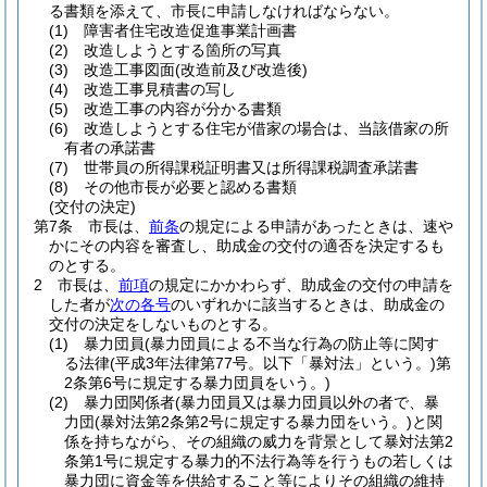
る書類を添えて、市長に申請しなければならない。
(1)
障害者住宅改造促進事業計画書
(2)
改造しようとする箇所の写真
(3)
改造工事図面
(改造前及び改造後)
(4)
改造工事見積書の写し
(5)
改造工事の内容が分かる書類
(6)
改造しようとする住宅が借家の場合は、当該借家の所
有者の承諾書
(7)
世帯員の所得課税証明書又は所得課税調査承諾書
(8)
その他市長が必要と認める書類
(交付の決定)
第7条
市長は、
前条
の規定による申請があったときは、速や
かにその内容を審査し、助成金の交付の適否を決定するも
のとする。
2
市長は、
前項
の規定にかかわらず、助成金の交付の申請を
した者が
次の各号
のいずれかに該当するときは、助成金の
交付の決定をしないものとする。
(1)
暴力団員
(暴力団員による不当な行為の防止等に関す
る法律
(平成3年法律第77号。以下「暴対法」という。)
第
2条第6号に規定する暴力団員をいう。)
(2)
暴力団関係者
(暴力団員又は暴力団員以外の者で、暴
力団
(暴対法第2条第2号に規定する暴力団をいう。)
と関
係を持ちながら、その組織の威力を背景として暴対法第2
条第1号に規定する暴力的不法行為等を行うもの若しくは
暴力団に資金等を供給すること等によりその組織の維持