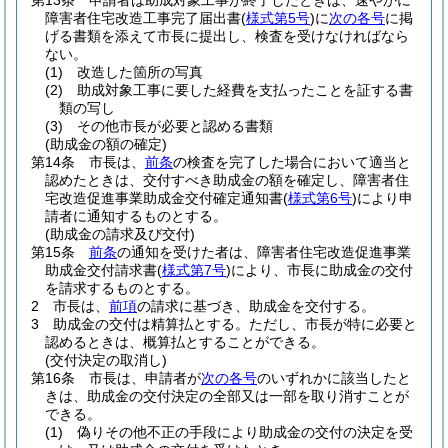
第13条
申請者は助成対象工事が終了したときは、速やかに
障害者住宅改造工事完了届出書
(
様式第5号
)
に
次の各号
に掲
げる書類を添えて市長に提出し、検査を受けなければなら
ない。
(1)
改造した箇所の写真
(2)
助成対象工事に要した経費を支払ったことを証する書
類の写し
(3)
その他市長が必要と認める書類
(助成金の額の確定)
第14条
市長は、
前条
の検査を完了した場合において適当と
認めたときは、交付すべき助成金の額を確定し、障害者住
宅改造促進事業助成金交付確定通知書
(
様式第6号
)
により申
請者に通知するものとする。
(助成金の請求及び交付)
第15条
前条
の通知を受けた者は、障害者住宅改造促進事業
助成金交付請求書
(
様式第7号
)
により、市長に助成金の交付
を請求するものとする。
2
市長は、
前項
の請求に基づき、助成金を交付する。
3
助成金の交付は精算払とする。
ただし、市長が特に必要と
認めるときは、概算払とすることができる。
(交付決定の取消し)
第16条
市長は、申請者が
次の各号
のいずれかに該当したと
きは、助成金の交付決定の全部又は一部を取り消すことが
できる。
(1)
偽りその他不正の手段により助成金の交付の決定を受