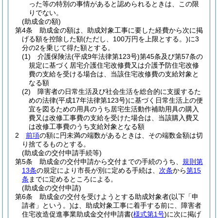
った等の特別の事情があると認められるときは、この限
りでない。
(助成金の額)
第4条
助成金の額は、助成対象工事に要した経費から次に掲
げる額を控除した額
(ただし、100万円を上限とする。)
に3
分の2を乗じて得た額とする。
(1)
介護保険法
(平成9年法律第123号)
第45条及び第57条の
規定に基づく居宅介護住宅改修費又は介護予防住宅改修
費の支給を受ける場合は、当該住宅改修費の支給対象と
なる額
(2)
障害者の日常生活及び社会生活を総合的に支援するた
めの法律
(平成17年法律第123号)
に基づく日常生活上の便
宜を図るための用具のうち居宅生活動作補助用具の購入
費又は改修工事費の支給を受けた場合は、当該購入費又
は改修工事費のうち支給対象となる額
2
前項
の額に円未満の端数があるときは、その端数金額は切
り捨てるものとする。
(助成金の交付申請手続等)
第5条
助成金の交付申請から交付までの手続のうち、
規則第
13条
の規定により市長が別に定める手続は、
次条
から
第15
条
までに定めるところによる。
(助成金の交付申請)
第6条
助成金の交付を受けようとする助成対象者
(以下「申
請者」という。)
は、助成対象工事に着手する前に、障害者
住宅改造促進事業助成金交付申請書
(
様式第1号
)
に次に掲げ