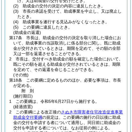
け、又は助成金の交付を受けたとき。
(2)
助成金の交付の決定の内容に違反したとき。
(3)
市長の承認を受けて、助成事業を中止し、又は廃止し
たとき。
(4)
助成事業を遂行する見込みがなくなったとき。
(5)
この要綱に違反したとき。
(助成金の返還)
第17条
市長は、助成金の交付の決定を取り消した場合にお
いて、助成事業の当該取消しに係る部分に関し、既に助成
金が交付されているときは、期限を定めて、その額の全部
又は一部を返還させることができる。
2
市長は、交付すべき助成金の額を確定した場合において、
既にその額を超える助成金が交付されているときは、期限
を定めて、その返還を命じることができる。
(その他)
第18条
この要綱に定めるもののほか、必要な事項は、市長
が定める。
附
則
(施行期日)
1
この要綱は、令和5年6月27日から施行する。
(経過措置)
2
この要綱による改正後の
さぬき市障害者住宅改造促進事業
助成金交付要綱
の規定は、この要綱の施行の日以後に助成
金の交付を申請する者について適用し、同日前に助成金の
交付を申請する者については、なお従前の例による。