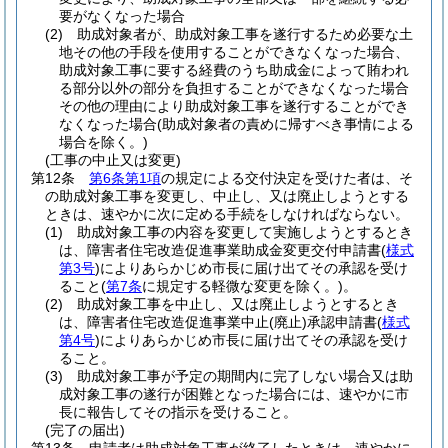
要がなくなった場合
(2)
助成対象者が、助成対象工事を遂行するため必要な土
地その他の手段を使用することができなくなった場合、
助成対象工事に要する経費のうち助成金によって賄われ
る部分以外の部分を負担することができなくなった場合
その他の理由により助成対象工事を遂行することができ
なくなった場合
(助成対象者の責めに帰すべき事情による
場合を除く。)
(工事の中止又は変更)
第12条
第6条第1項
の規定による交付決定を受けた者は、そ
の助成対象工事を変更し、中止し、又は廃止しようとする
ときは、速やかに次に定める手続をしなければならない。
(1)
助成対象工事の内容を変更して実施しようとするとき
は、障害者住宅改造促進事業助成金変更交付申請書
(
様式
第3号
)
によりあらかじめ市長に届け出てその承認を受け
ること
(
第7条
に規定する軽微な変更を除く。)
。
(2)
助成対象工事を中止し、又は廃止しようとするとき
は、障害者住宅改造促進事業中止
(廃止)
承認申請書
(
様式
第4号
)
によりあらかじめ市長に届け出てその承認を受け
ること。
(3)
助成対象工事が予定の期間内に完了しない場合又は助
成対象工事の遂行が困難となった場合には、速やかに市
長に報告してその指示を受けること。
(完了の届出)