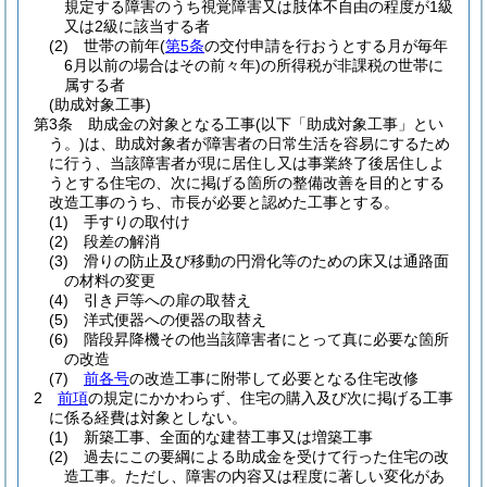
規定する障害のうち視覚障害又は肢体不自由の程度が1級
又は2級に該当する者
(2)
世帯の前年
(
第5条
の交付申請を行おうとする月が毎年
6月以前の場合はその前々年)
の所得税が非課税の世帯に
属する者
(助成対象工事)
第3条
助成金の対象となる工事
(以下「助成対象工事」とい
う。)
は、助成対象者が障害者の日常生活を容易にするため
に行う、当該障害者が現に居住し又は事業終了後居住しよ
うとする住宅の、次に掲げる箇所の整備改善を目的とする
改造工事のうち、市長が必要と認めた工事とする。
(1)
手すりの取付け
(2)
段差の解消
(3)
滑りの防止及び移動の円滑化等のための床又は通路面
の材料の変更
(4)
引き戸等への扉の取替え
(5)
洋式便器への便器の取替え
(6)
階段昇降機その他当該障害者にとって真に必要な箇所
の改造
(7)
前各号
の改造工事に附帯して必要となる住宅改修
2
前項
の規定にかかわらず、住宅の購入及び次に掲げる工事
に係る経費は対象としない。
(1)
新築工事、全面的な建替工事又は増築工事
(2)
過去にこの要綱による助成金を受けて行った住宅の改
造工事。
ただし、障害の内容又は程度に著しい変化があ