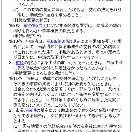
けること。
(7)
この要綱の規定に違反した場合は、交付の決定を取り
消し、助成金の返還を求めること。
(軽微な変更の範囲)
第9条
前条第2号ア
に規定する軽微な変更は、助成金の額の
増額を伴わない事業概要の変更とする。
(申請の取下げ)
第10条
申請者は、
第6条第3項
の規定による通知を受けた場
合において、当該通知に係る助成金の交付の決定の内容又
はこれに付された条件に不服があるときは、市長の定める
期日までに、申請の取下げをすることができる。
2
前項
の規定による申請の取下げがあったときは、当該申請
に係る助成金の交付の決定はなかったものとみなす。
(事情変更による決定の取消し等)
第11条
市長は、助成金の交付の決定をした場合において、
その後の事情の変更により特別の必要が生じたときは、助
成金の交付の決定の全部若しくは一部を取り消し、又はそ
の決定の内容若しくはこれに付した条件を変更することが
できる。
ただし、助成対象工事のうち既に経過した期間に
係る部分については、この限りでない。
2
市長が
前項
の規定により助成金の交付の決定を取り消すこ
とができる場合は、次に掲げるいずれかの場合によるもの
とする。
(1)
天災地変その他助成金の交付の決定後に生じた事情の
変更により、助成対象工事の全部又は一部を継続する必