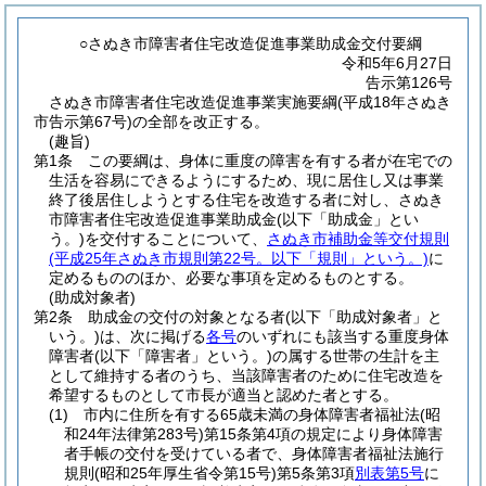
○さぬき市障害者住宅改造促進事業助成金交付要綱
令和5年6月27日
告示第126号
さぬき市障害者住宅改造促進事業実施要綱(平成18年さぬき
市告示第67号)の全部を改正する。
(趣旨)
第1条
この要綱は、身体に重度の障害を有する者が在宅での
生活を容易にできるようにするため、現に居住し又は事業
終了後居住しようとする住宅を改造する者に対し、さぬき
市障害者住宅改造促進事業助成金
(以下「助成金」とい
う。)
を交付することについて、
さぬき市補助金等交付規則
(平成25年さぬき市規則第22号。以下「規則」という。)
に
定めるもののほか、必要な事項を定めるものとする。
(助成対象者)
第2条
助成金の交付の対象となる者
(以下「助成対象者」と
いう。)
は、次に掲げる
各号
のいずれにも該当する重度身体
障害者
(以下「障害者」という。)
の属する世帯の生計を主
として維持する者のうち、当該障害者のために住宅改造を
希望するものとして市長が適当と認めた者とする。
(1)
市内に住所を有する65歳未満の身体障害者福祉法
(昭
和24年法律第283号)
第15条第4項の規定により身体障害
者手帳の交付を受けている者で、身体障害者福祉法施行
規則
(昭和25年厚生省令第15号)
第5条第3項
別表第5号
に