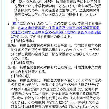
(4)
使用済み紙おむつ処分 民間保育施設等において保育
を受けている小学校就学前こどものうち3歳未満児の使用
済み紙おむつを、その保護者に返却せず、当該民間保育
施設等が法令等に従い適切な方法で処分することをい
う。
2
前項
に定めるもののほか、この要綱において使用する用語
は、
さぬき市特定教育・保育施設及び特定地域型保育事業
の運営に関する基準を定める条例
(平成26年さぬき市条例第
17号)
において使用する用語の例による。
(補助対象事業)
第3条
補助金の交付の対象となる事業は、市内に所在する民
間保育所等が行う使用済み紙おむつ処分であって、当該処
分に係る費用の全部又は一部を保護者から徴収していない
ものとする。
(補助対象経費)
第4条
補助金の交付の対象となる経費は、補助対象事業の実
施に必要な経費とする。
(補助金の額)
第5条
補助金の額は、補助金の交付を受けようとする年度の
各月初日の子ども・子育て支援法
(平成24年法律第65号)
第
20条第1項及び第3項の規定による認定を受けた
(認可外保
育施設にあっては当該認可外保育施設を利用する)
3歳未満
児の数の合計を12で除した数
(その数に1人未満の端数があ
るときは、その端数切り捨てた数)
に4,000円を乗じて得た
額又は補助対象経費の実支出額の合計額のいずれか少ない