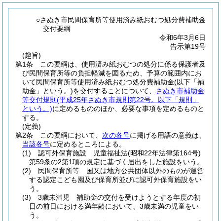
○さぬき市民間保育所等使用済み紙おむつ処分費補助金
交付要綱
令和6年3月6日
告示第19号
(趣旨)
第1条
この要綱は、使用済み紙おむつの処分に係る保護者及
び民間保育所等の負担軽減を図るため、予算の範囲内にお
いて民間保育所等使用済み紙おむつ処分費補助金
(以下「補
助金」という。)
を交付することについて、
さぬき市補助金
等交付規則
(平成25年さぬき市規則第22号。以下「規則」
という。)
に定めるもののほか、必要な事項を定めるものと
する。
(定義)
第2条
この要綱において、
次の各号
に掲げる用語の意義は、
当該各号
に定めるところによる。
(1)
認可外保育施設 児童福祉法
(昭和22年法律第164号)
第59条の2第1項の規定に基づく届出をした施設をいう。
(2)
民間保育所等 国又は地方公共団体以外のものが運営
する認定こども園及び保育所並びに認可外保育施設をい
う。
(3)
3歳未満児 補助金の交付を受けようとする年度の初
日の前日における満年齢において、3歳未満の児童をい
う。