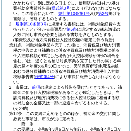
かかわらず、別に定める日までに、使用済み紙おむつ処分
費補助金実績報告書
(
様式第3号
)
により行わなければならな
い。
この場合において、
規則第10条第1号
及び
第2号
掲げる
書類は、省略するものとする。
2
規則第10条第3号
に規定する書類には、補助対象経費を支
払ったことが分かる書類及び
第5条
に規定する3歳未満児の
人数に関し市長が必要と認める書類を含むものとする。
(消費税及び地方消費税仕入控除税額の確定に伴う報告)
第11条
補助対象事業を完了した後に、消費税及び地方消費
税の申告により補助金に係る消費税及び地方消費税に係る
仕入控除税額が確定した場合
(仕入控除税額が0円の場合を
含む。)
は、遅くとも補助対象事業を完了した日の属する年
度の翌々年度の6月30日までに、民間保育所等使用済み紙
おむつ処分費補助金に係る消費税及び地方消費税仕入控除
税額報告書
(
様式第4号
)
により市長に報告しなければならな
い。
2
市長は、
前項
の規定による報告を受けたときであって、補
助金に係る仕入控除税額があることが確定したときは、当
該消費税及び地方消費税に係る仕入控除税額に相当する額
の補助金の全部又は一部の返還を命ずるものとする。
(その他)
第12条
この要綱に定めるもののほか、補助金の交付に関し
必要な事項は、市長が別に定める。
附
則
この要綱は、令和6年3月6日から施行し、令和5年4月1日か