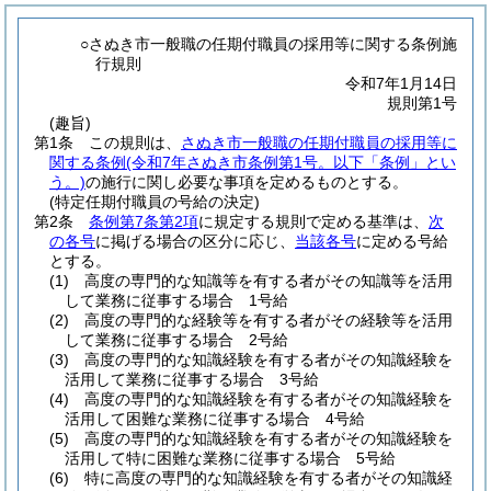
○さぬき市一般職の任期付職員の採用等に関する条例施
行規則
令和7年1月14日
規則第1号
(趣旨)
第1条
この規則は、
さぬき市一般職の任期付職員の採用等に
関する条例
(令和7年さぬき市条例第1号。以下「条例」とい
う。)
の施行に関し必要な事項を定めるものとする。
(特定任期付職員の号給の決定)
第2条
条例第7条第2項
に規定する規則で定める基準は、
次
の各号
に掲げる場合の区分に応じ、
当該各号
に定める号給
とする。
(1)
高度の専門的な知識等を有する者がその知識等を活用
して業務に従事する場合 1号給
(2)
高度の専門的な経験等を有する者がその経験等を活用
して業務に従事する場合 2号給
(3)
高度の専門的な知識経験を有する者がその知識経験を
活用して業務に従事する場合 3号給
(4)
高度の専門的な知識経験を有する者がその知識経験を
活用して困難な業務に従事する場合 4号給
(5)
高度の専門的な知識経験を有する者がその知識経験を
活用して特に困難な業務に従事する場合 5号給
(6)
特に高度の専門的な知識経験を有する者がその知識経