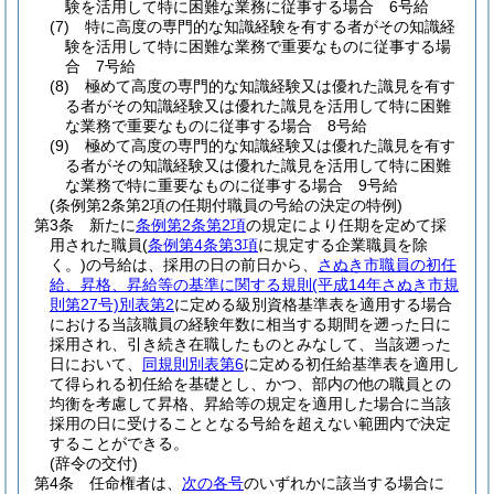
験を活用して特に困難な業務に従事する場合 6号給
(7)
特に高度の専門的な知識経験を有する者がその知識経
験を活用して特に困難な業務で重要なものに従事する場
合 7号給
(8)
極めて高度の専門的な知識経験又は優れた識見を有す
る者がその知識経験又は優れた識見を活用して特に困難
な業務で重要なものに従事する場合 8号給
(9)
極めて高度の専門的な知識経験又は優れた識見を有す
る者がその知識経験又は優れた識見を活用して特に困難
な業務で特に重要なものに従事する場合 9号給
(条例第2条第2項の任期付職員の号給の決定の特例)
第3条
新たに
条例第2条第2項
の規定により任期を定めて採
用された職員
(
条例第4条第3項
に規定する企業職員を除
く。)
の号給は、採用の日の前日から、
さぬき市職員の初任
給、昇格、昇給等の基準に関する規則
(平成14年さぬき市規
則第27号)
別表第2
に定める級別資格基準表を適用する場合
における当該職員の経験年数に相当する期間を遡った日に
採用され、引き続き在職したものとみなして、当該遡った
日において、
同規則別表第6
に定める初任給基準表を適用し
て得られる初任給を基礎とし、かつ、部内の他の職員との
均衡を考慮して昇格、昇給等の規定を適用した場合に当該
採用の日に受けることとなる号給を超えない範囲内で決定
することができる。
(辞令の交付)
第4条
任命権者は、
次の各号
のいずれかに該当する場合に