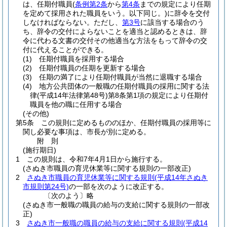
は、任期付職員
(
条例第2条
から
第4条
までの規定により任期
を定めて採用された職員をいう。以下同じ。)
に辞令を交付
しなければならない。
ただし、
第3号
に該当する場合のう
ち、辞令の交付によらないことを適当と認めるときは、辞
令に代わる文書の交付その他適当な方法をもって辞令の交
付に代えることができる。
(1)
任期付職員を採用する場合
(2)
任期付職員の任期を更新する場合
(3)
任期の満了により任期付職員が当然に退職する場合
(4)
地方公共団体の一般職の任期付職員の採用に関する法
律
(平成14年法律第48号)
第8条第1項の規定により任期付
職員を他の職に任用する場合
(その他)
第5条
この規則に定めるもののほか、任期付職員の採用等に
関し必要な事項は、市長が別に定める。
附
則
(施行期日)
1
この規則は、令和7年4月1日から施行する。
(さぬき市職員の育児休業等に関する規則の一部改正)
2
さぬき市職員の育児休業等に関する規則
(平成14年さぬき
市規則第24号)
の一部を次のように改正する。
〔次のよう〕略
(さぬき市一般職の職員の給与の支給に関する規則の一部改
正)
3
さぬき市一般職の職員の給与の支給に関する規則
(平成14