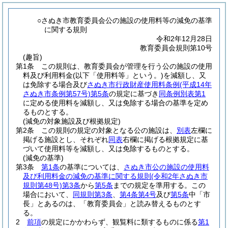
○さぬき市教育委員会公の施設の使用料等の減免の基準
に関する規則
令和2年12月28日
教育委員会規則第10号
(趣旨)
第1条
この規則は、教育委員会が管理を行う公の施設の使用
料及び利用料金
(以下「使用料等」という。)
を減額し、又
は免除する場合及び
さぬき市行政財産使用料条例
(平成14年
さぬき市条例第57号)
第5条
の規定に基づき
同条例別表第1
に定める使用料を減額し、又は免除する場合の基準を定め
るものとする。
(減免の対象施設及び根拠規定)
第2条
この規則の規定の対象となる公の施設は、
別表
左欄に
掲げる施設とし、それぞれ
同表
右欄に掲げる根拠規定に基
づいて使用料等を減額し、又は免除するものとする。
(減免の基準)
第3条
第1条
の基準については、
さぬき市公の施設の使用料
及び利用料金の減免の基準に関する規則
(令和2年さぬき市
規則第48号)
第3条
から
第5条
までの規定を準用する。
この
場合において、
同規則第3条
、
第4条第4号
及び
第5条
中「市
長」とあるのは、「教育委員会」と読み替えるものとす
る。
2
前項
の規定にかかわらず、観覧料に類するものに係る
第1