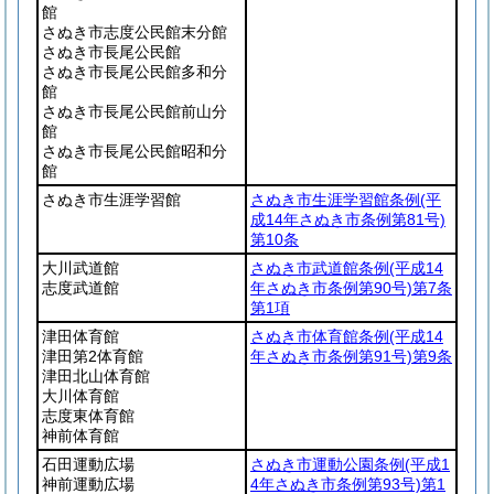
館
さぬき市志度公民館末分館
さぬき市長尾公民館
さぬき市長尾公民館多和分
館
さぬき市長尾公民館前山分
館
さぬき市長尾公民館昭和分
館
さぬき市生涯学習館
さぬき市生涯学習館条例
(平
成14年さぬき市条例第81号)
第10条
大川武道館
さぬき市武道館条例
(平成14
志度武道館
年さぬき市条例第90号)
第7条
第1項
津田体育館
さぬき市体育館条例
(平成14
津田第2体育館
年さぬき市条例第91号)
第9条
津田北山体育館
大川体育館
志度東体育館
神前体育館
石田運動広場
さぬき市運動公園条例
(平成1
神前運動広場
4年さぬき市条例第93号)
第1