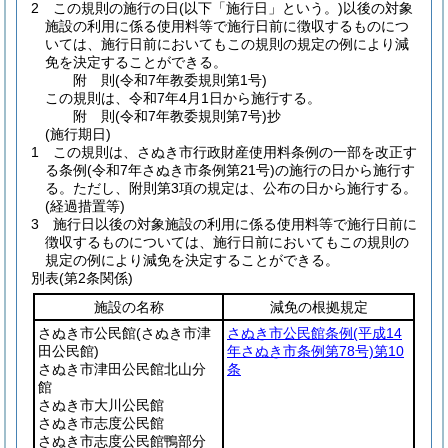
2
この規則の施行の日
(以下「施行日」という。)
以後の対象
施設の利用に係る使用料等で施行日前に徴収するものにつ
いては、施行日前においてもこの規則の規定の例により減
免を決定することができる。
附
則
(令和7年
教委規則第1号)
この規則は、令和7年4月1日から施行する。
附
則
(令和7年
教委規則第7号)
抄
(施行期日)
1
この規則は、さぬき市行政財産使用料条例の一部を改正す
る条例
(令和7年さぬき市条例第21号)
の施行の日から施行す
る。
ただし、附則第3項の規定は、公布の日から施行する。
(経過措置等)
3
施行日以後の対象施設の利用に係る使用料等で施行日前に
徴収するものについては、施行日前においてもこの規則の
規定の例により減免を決定することができる。
別表
(第2条関係)
施設の名称
減免の根拠規定
さぬき市公民館
(さぬき市津
さぬき市公民館条例
(平成14
田公民館)
年さぬき市条例第78号)
第10
さぬき市津田公民館北山分
条
館
さぬき市大川公民館
さぬき市志度公民館
さぬき市志度公民館鴨部分