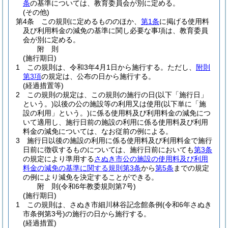
条
の基準については、教育委員会が別に定める。
(その他)
第4条
この規則に定めるもののほか、
第1条
に掲げる使用料
及び利用料金の減免の基準に関し必要な事項は、教育委員
会が別に定める。
附
則
(施行期日)
1
この規則は、令和3年4月1日から施行する。
ただし、
附則
第3項
の規定は、公布の日から施行する。
(経過措置等)
2
この規則の規定は、この規則の施行の日
(以下「施行日」
という。)
以後の公の施設等の利用又は使用
(以下単に「施
設の利用」という。)
に係る使用料及び利用料金の減免につ
いて適用し、施行日前の施設の利用に係る使用料及び利用
料金の減免については、なお従前の例による。
3
施行日以後の施設の利用に係る使用料及び利用料金で施行
日前に徴収するものについては、施行日前においても
第3条
の規定により準用する
さぬき市公の施設の使用料及び利用
料金の減免の基準に関する規則第3条
から
第5条
までの規定
の例により減免を決定することができる。
附
則
(令和6年
教委規則第7号)
(施行期日)
1
この規則は、さぬき市細川林谷記念館条例
(令和6年さぬき
市条例第3号)
の施行の日から施行する。
(経過措置)