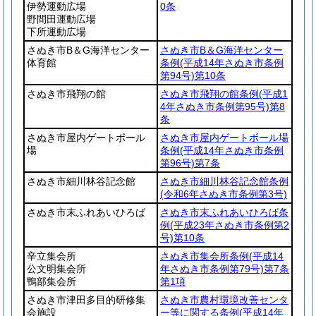
伊勢運動広場
0条
野間田運動広場
下所運動広場
さぬき市B＆G海洋センター
さぬき市B＆G海洋センター
体育館
条例
(平成14年さぬき市条例
第94号)
第10条
さぬき市飛翔の館
さぬき市飛翔の館条例
(平成1
4年さぬき市条例第95号)
第8
条
さぬき市屋内ゲートボール
さぬき市屋内ゲートボール場
場
条例
(平成14年さぬき市条例
第96号)
第7条
さぬき市細川林谷記念館
さぬき市細川林谷記念館条例
(令和6年さぬき市条例第3号)
さぬき市末ふれあいひろば
さぬき市末ふれあいひろば条
例
(平成23年さぬき市条例第2
号)
第10条
辛立集会所
さぬき市集会所条例
(平成14
公文明集会所
年さぬき市条例第79号)
第7条
鴨部集会所
第1項
さぬき市津田多目的研修集
さぬき市農村環境改善センタ
会施設
ー等に関する条例
(平成14年