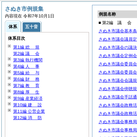
さぬき市例規集
例規名称
内容現在 令和7年10月1日
■ 第2編
議
会
体系
五十音
さぬき市議会基本条
体系目次
さぬき市議会議員定
第1編
総
規
さぬき市議会の議決
第2編
議
会
さぬき市議会定例会
第3編 執行機関
さぬき市議会委員会
第4編
人
事
さぬき市議会委員会
第5編
給
与
第6編
財
務
さぬき市議会会議規
第7編
教
育
さぬき市議会傍聴規
第8編
厚
生
さぬき市議会手話通
第9編 産業経済
第10編
建
設
さぬき市議会政務活
第11編 公営企業
さぬき市議会政務活
第12編
消
防
さぬき市議会事務局
さぬき市議会事務局